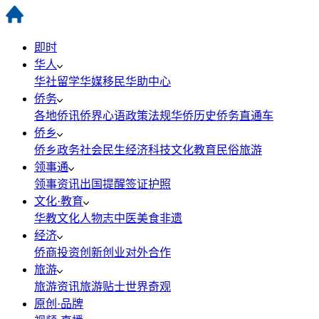
即时
华人
华社
留学
华媒
移民
华助中心
侨务
各地侨讯
侨界心语
政策法规
华侨历史
侨务直通车
侨乡
侨乡政务
社会民生
经济科技
文化教育
民俗旅游
领事通
领事资讯
出国提醒
签证护照
文化·教育
华教
文化
人物志
中医
美食
非遗
经济
侨商投资
创新创业
对外合作
旅游
旅游资讯
旅游贴士
世界奇观
原创·品牌