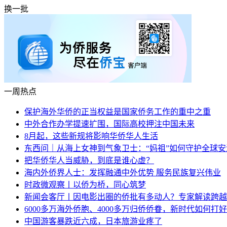
换一批
一周热点
保护海外华侨的正当权益是国家侨务工作的重中之重
中外合作办学提速扩围，国际高校押注中国未来
8月起，这些新规将影响华侨华人生活
东西问｜从海上女神到气象卫士：“妈祖”如何守护全球安
把华侨华人当威胁，到底是谁心虚？
海内外侨界人士：发挥融通中外优势 服务民族复兴伟业
时政微观察丨以侨为桥，同心筑梦
新闻会客厅丨因电影出圈的侨批有多动人？专家解读跨越
6000多万海外侨胞、4000多万归侨侨眷，新时代如何打好
中国游客暴跌近六成，日本旅游业疼了