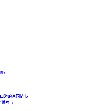
澜？
山海的家国情书
“侨牌”？