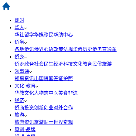
即时
华人
华社
留学
华媒
移民
华助中心
侨务
各地侨讯
侨界心语
政策法规
华侨历史
侨务直通车
侨乡
侨乡政务
社会民生
经济科技
文化教育
民俗旅游
领事通
领事资讯
出国提醒
签证护照
文化·教育
华教
文化
人物志
中医
美食
非遗
经济
侨商投资
创新创业
对外合作
旅游
旅游资讯
旅游贴士
世界奇观
原创·品牌