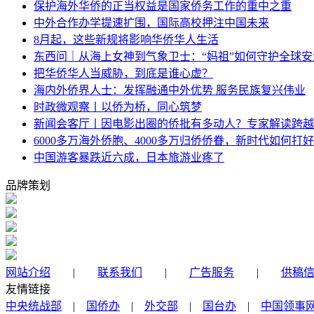
保护海外华侨的正当权益是国家侨务工作的重中之重
中外合作办学提速扩围，国际高校押注中国未来
8月起，这些新规将影响华侨华人生活
东西问｜从海上女神到气象卫士：“妈祖”如何守护全球安
把华侨华人当威胁，到底是谁心虚？
海内外侨界人士：发挥融通中外优势 服务民族复兴伟业
时政微观察丨以侨为桥，同心筑梦
新闻会客厅丨因电影出圈的侨批有多动人？专家解读跨越
6000多万海外侨胞、4000多万归侨侨眷，新时代如何打好
中国游客暴跌近六成，日本旅游业疼了
品牌策划
网站介绍
|
联系我们
|
广告服务
|
供稿
友情链接
中央统战部
|
国侨办
|
外交部
|
国台办
|
中国领事