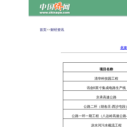
首页
>>
财经资讯
北京
项目名称
清华科技园工程
讯创
6
英寸集成电路生产线
京承高速公路
公路二环（胡各庄
-
西沙屯段
公路一环一期工程（八达岭高速公路
凉水河污水截流工程