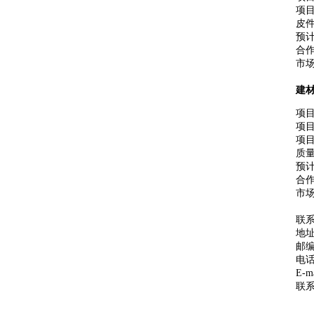
项
皮
预计
合
市
建
项
项
项
质
预计
合
市
联
地址
邮编
电话/
E-ma
联