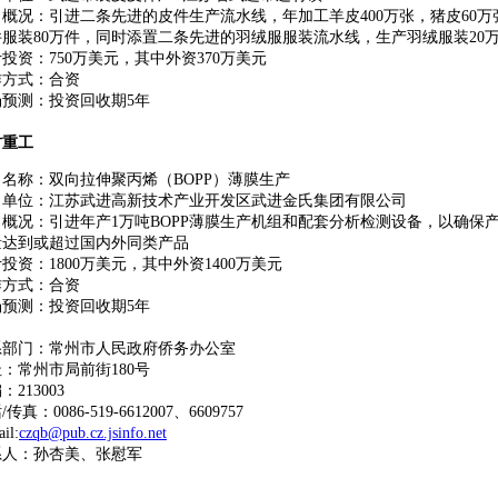
目概况：引进二条先进的皮件生产流水线，年加工羊皮400万张，猪皮60万
件服装80万件，同时添置二条先进的羽绒服服装流水线，生产羽绒服装20
投资：750万美元，其中外资370万美元
作方式：合资
场预测：投资回收期5年
材重工
目名称：双向拉伸聚丙烯（BOPP）薄膜生产
目单位：江苏武进高新技术产业开发区武进金氏集团有限公司
目概况：引进年产1万吨BOPP薄膜生产机组和配套分析检测设备，以确保
量达到或超过国内外同类产品
投资：1800万美元，其中外资1400万美元
作方式：合资
场预测：投资回收期5年
系部门：常州市人民政府侨务办公室
：常州市局前街180号
：213003
传真：0086-519-6612007、6609757
il:
czqb@pub.cz.jsinfo.net
系人：孙杏美、张慰军