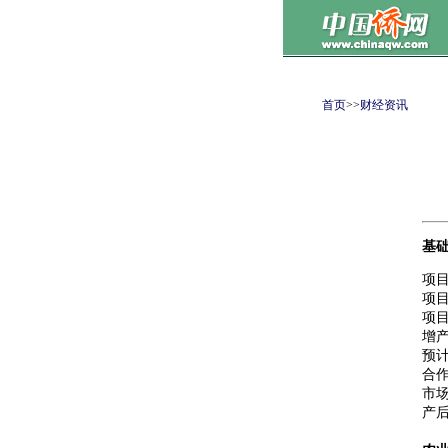
首页
>>
财经资讯
基
项
项
项
增
预计
合
市场
产后