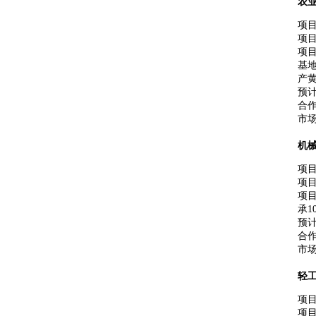
农
项
项目
项
基
产黄
预计
合
市
机
项
项
项
承1
预计
合
市
轻
项
项