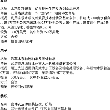
业食品
目名称：水稻良种繁育、优质稻米生产及系列食品开发
单位：江苏省武进市（“氵”加“鬲”）湖良种繁育场
目概况：利用该场水稻良种繁育技术优势及基础条件，扩建成5000亩水稻
地，建1万亩无公害稻米基地和5万吨无公害大米生产线，建黄酒生产线2条
酒、米酒1万吨，香血糯酒0.5万吨
投资：500万美元，其中外资250万美元
作方式：合资
场预测：投资回收期5年
械电子
目名称：汽车水泵轴连轴承及滚针轴承
目单位：武进市湖塘镇江苏容天乐机械股份有限公司
目概况：引进先进适用的高效率加工设备及稳定处理设备，年新增水泵轴
00万套，滚针轴承540万套，年新增利润70万美元。
投资：500万美元，其中外资225万美元
作方式：合资
场预测：投资回收期5年
工纺织
目名称：皮件及皮件服装技改、扩能
目单位：武进市裘皮皮件厂 江苏省武进市运村镇