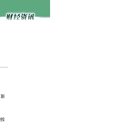
可新
期投