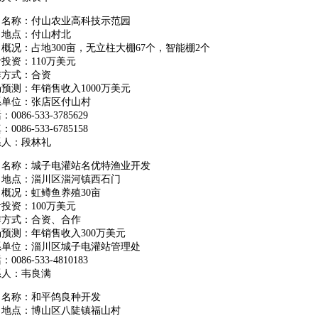
目名称：付山农业高科技示范园
目地点：付山村北
概况：占地300亩，无立柱大棚67个，智能棚2个
投资：110万美元
作方式：合资
预测：年销售收入1000万美元
系单位：张店区付山村
0086-533-3785629
0086-533-6785158
系人：段林礼
目名称：城子电灌站名优特渔业开发
目地点：淄川区淄河镇西石门
概况：虹鳟鱼养殖30亩
投资：100万美元
作方式：合资、合作
预测：年销售收入300万美元
系单位：淄川区城子电灌站管理处
0086-533-4810183
系人：韦良满
目名称：和平鸽良种开发
目地点：博山区八陡镇福山村