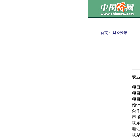
首页
>>
财经资讯
农
项
项
项目
预计
合
市场
联
电话：
联