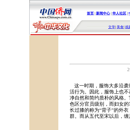
首页
|
新闻中心
|
华人社区
|
文学
|
美食
|
戏
这一时期，服饰大多沿袭
活行为。因此，服饰上也不
净自然和简约质朴的风格。
色区分官员级别，而妇女的
长过膝的称为“背子”的外
群。而从五代至宋以后，缠