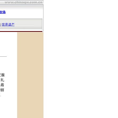
农场
夫
|
世界遗产
定服
大礼
员着
华丽
水