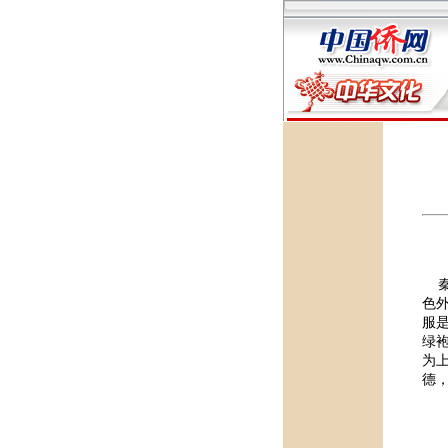
秦
色
服
绿
为
德