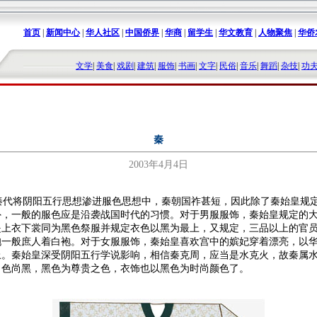
首页
|
新闻中心
|
华人社区
|
中国侨界
|
华商
|
留学生
|
华文教育
|
人物聚焦
|
华侨
文学
|
美食
|
戏剧
|
建筑
|
服饰
|
书画
|
文字
|
民俗
|
音乐
|
舞蹈
|
杂技
|
功
秦
2003年4月4日
代将阴阳五行思想渗进服色思想中，秦朝国祚甚短，因此除了秦始皇规
外，一般的服色应是沿袭战国时代的习惯。对于男服服饰，秦始皇规定的
是上衣下裳同为黑色祭服并规定衣色以黑为最上，又规定，三品以上的官
袍一般庶人着白袍。对于女服服饰，秦始皇喜欢宫中的嫔妃穿着漂亮，以
上。秦始皇深受阴阳五行学说影响，相信秦克周，应当是水克火，故秦属
，色尚黑，黑色为尊贵之色，衣饰也以黑色为时尚颜色了。