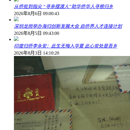
从侨批到指尖 “寻亲摆渡人”助华侨华人寻根归乡
2026年8月6日 09:00:43
深圳龙岗举办海归创新发展大会 启侨界人才连接计划
2026年8月5日 09:43:00
印度归侨李永安：此生无悔入华夏 此心安处是吾乡
2026年8月3日 14:10:20