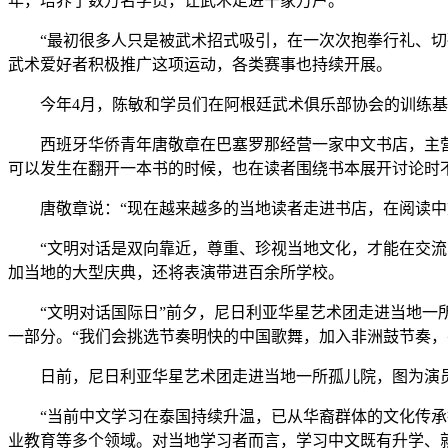
年，培养了数万名学员，让武术走进千家万户。
“最初很多人只是被武术招式吸引，在一次次抱拳行礼、切磋
武术爱好者积极推广这项运动，各类赛事也持续开展。
今年4月，陈敏和学员们在阿根廷武术俱乐部协会的训练基
西班牙华侨青年唐敬章在巴塞罗那经营一家中文书店，主营
可以发生在翻开一本书的时候，也在读者围绕书本展开讨论时
唐敬章说：“现在越来越多的当地读者走进书店，在阅读中文
“文明对话是双向靠近，尊重、珍视当地文化，才能在交流中
加当地的大型庆典，还将表演带进百余所学校。
“文明对话国际日”前夕，尼日利亚华星艺术团走进当地一所
一部分。“我们会挑选节奏明快的中国歌舞，加入非洲鼓节奏，
日前，尼日利亚华星艺术团走进当地一所孤儿院，图为演员
“当前中文学习在泰国持续升温，已从华裔群体的文化传承拓
业教育等多个领域。对当地学习者而言，学习中文既有升学、