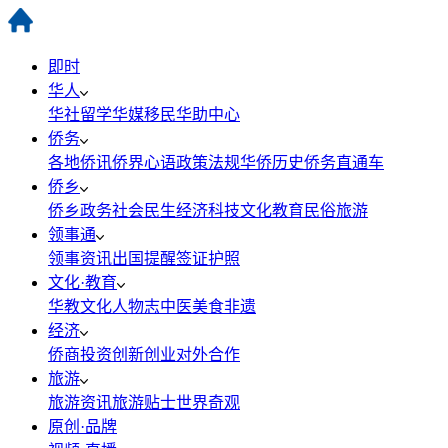
即时
华人
华社
留学
华媒
移民
华助中心
侨务
各地侨讯
侨界心语
政策法规
华侨历史
侨务直通车
侨乡
侨乡政务
社会民生
经济科技
文化教育
民俗旅游
领事通
领事资讯
出国提醒
签证护照
文化·教育
华教
文化
人物志
中医
美食
非遗
经济
侨商投资
创新创业
对外合作
旅游
旅游资讯
旅游贴士
世界奇观
原创·品牌