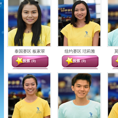
泰国赛区 板家翠
纽约赛区 琣莉雅
莫
投票
(
0)
投票
(
0)