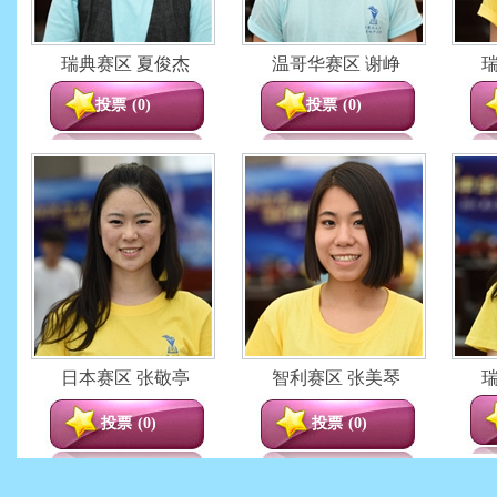
瑞典赛区 夏俊杰
温哥华赛区 谢峥
瑞
投票
(
0)
投票
(
0)
日本赛区 张敬亭
智利赛区 张美琴
瑞
投票
(
0)
投票
(
0)