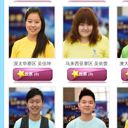
渥太华赛区 吴佳珅
马来西亚赛区 吴依蕾
澳大
投票
(
0)
投票
(
0)