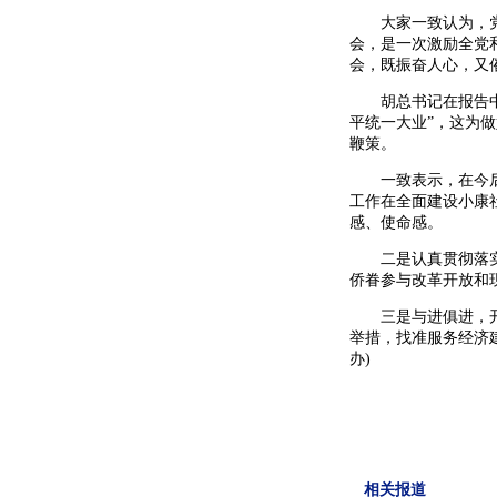
大家一致认为，党的
会，是一次激励全党
会，既振奋人心，又
胡总书记在报告中提
平统一大业”，这为
鞭策。
一致表示，在今后工
工作在全面建设小康
感、使命感。
二是认真贯彻落实侨
侨眷参与改革开放和
三是与进俱进，开拓
举措，找准服务经济
办)
相关报道