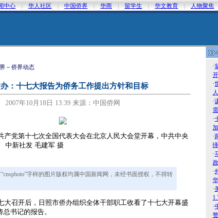
闻中心
|
华人社区
|
中国侨界
|
华商
|
留学生
|
华文教育
|
人物聚焦
·
界
－
侨界动态
·
侨办：十七大报告为侨务工作提出方针和目标
人
·
2007年10月18日 13:39 来源：中国侨网
·
产党第十七次全国代表大会在北京人民大会堂开幕，中共中央
·
 中新社发 毛建军 摄
绎
·
·
“cnsphoto”字样的图片版权均属中国新闻网，未经书面授权，不得转
·
1
大召开后，日照市侨办组织全体干部职工收看了十七大开幕盛
·
涛总书记的报告。