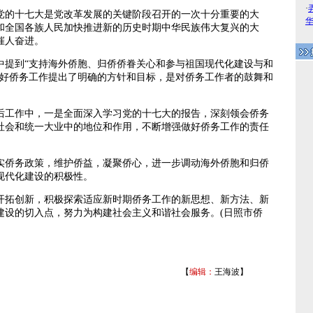
·
十七大是党改革发展的关键阶段召开的一次十分重要的大
和全国各族人民加快推进新的历史时期中华民族伟大复兴的大
催人奋进。
到“支持海外侨胞、归侨侨眷关心和参与祖国现代化建设与和
做好侨务工作提出了明确的方针和目标，是对侨务工作者的鼓舞和
作中，一是全面深入学习党的十七大的报告，深刻领会侨务
社会和统一大业中的地位和作用，不断增强做好侨务工作的责任
务政策，维护侨益，凝聚侨心，进一步调动海外侨胞和归侨
现代化建设的积极性。
创新，积极探索适应新时期侨务工作的新思想、新方法、新
建设的切入点，努力为构建社会主义和谐社会服务。(日照市侨
【
编辑：
王海波】