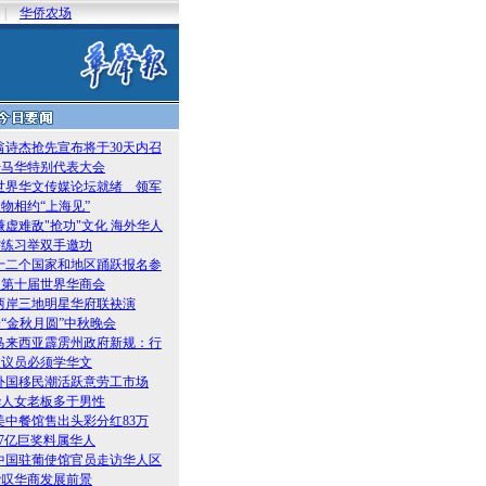
|
华侨农场
翁诗杰抢先宣布将于30天内召
开马华特别代表大会
世界华文传媒论坛就绪 领军
物相约“上海见”
谦虚难敌"抢功"文化 海外华人
需练习举双手邀功
十二个国家和地区踊跃报名参
加第十届世界华商会
两岸三地明星华府联袂演
“金秋月圆”中秋晚会
马来西亚霹雳州政府新规：行
政议员必须学华文
外国移民潮活跃意劳工市场
华人女老板多于男性
美中餐馆售出头彩分红83万
.7亿巨奖料属华人
中国驻葡使馆官员走访华人区
赞叹华商发展前景