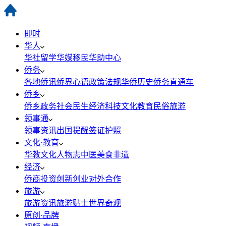
即时
华人
华社
留学
华媒
移民
华助中心
侨务
各地侨讯
侨界心语
政策法规
华侨历史
侨务直通车
侨乡
侨乡政务
社会民生
经济科技
文化教育
民俗旅游
领事通
领事资讯
出国提醒
签证护照
文化·教育
华教
文化
人物志
中医
美食
非遗
经济
侨商投资
创新创业
对外合作
旅游
旅游资讯
旅游贴士
世界奇观
原创·品牌