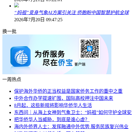
“妈祖”变身气象AI方案引关注 侨胞盼中国智慧护航全球
2026年7月20日 09:47:25
换一批
一周热点
保护海外华侨的正当权益是国家侨务工作的重中之重
中外合作办学提速扩围，国际高校押注中国未来
8月起，这些新规将影响华侨华人生活
东西问｜从海上女神到气象卫士：“妈祖”如何守护全球安
把华侨华人当威胁，到底是谁心虚？
海内外侨界人士：发挥融通中外优势 服务民族复兴伟业