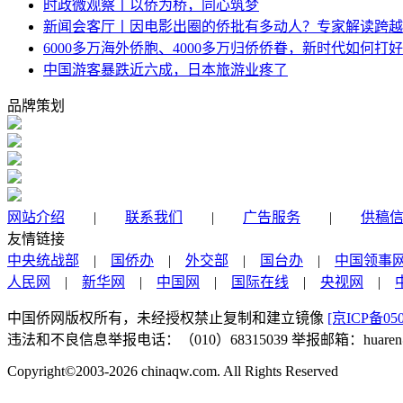
时政微观察丨以侨为桥，同心筑梦
新闻会客厅丨因电影出圈的侨批有多动人？专家解读跨越
6000多万海外侨胞、4000多万归侨侨眷，新时代如何打好
中国游客暴跌近六成，日本旅游业疼了
品牌策划
网站介绍
|
联系我们
|
广告服务
|
供稿
友情链接
中央统战部
|
国侨办
|
外交部
|
国台办
|
中国领事
人民网
|
新华网
|
中国网
|
国际在线
|
央视网
|
中国侨网版权所有，未经授权禁止复制和建立镜像
[京ICP备050
违法和不良信息举报电话：（010）68315039 举报邮箱：huaren@chi
Copyright©2003-2026
chinaqw.com. All Rights Reserved