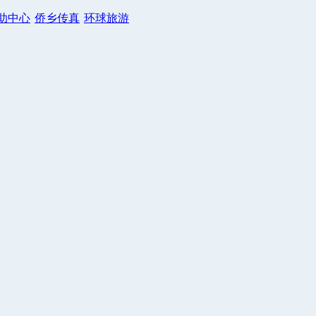
助中心
侨乡传真
环球旅游