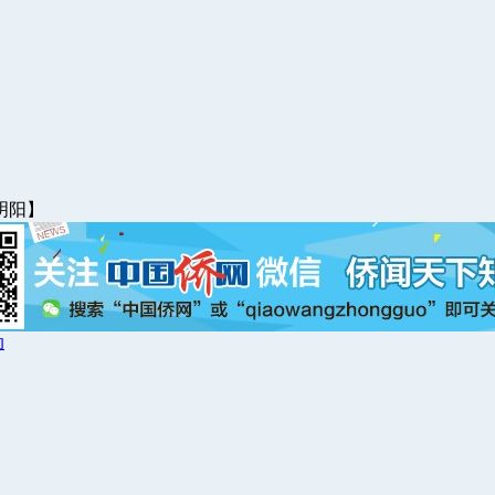
明阳】
动