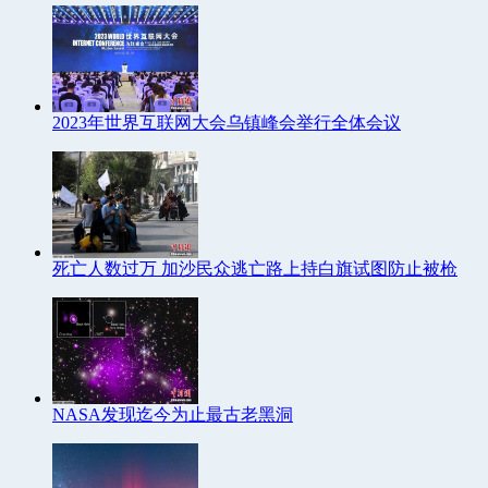
2023年世界互联网大会乌镇峰会举行全体会议
死亡人数过万 加沙民众逃亡路上持白旗试图防止被枪
NASA发现迄今为止最古老黑洞