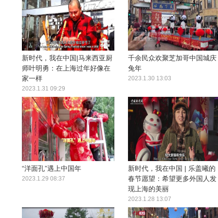
新时代，我在中国|马来西亚厨
千余民众欢聚芝加哥中国城庆
师叶明勇：在上海过年好像在
兔年
家一样
2023.1.30 13:03
2023.1.31 09:29
“洋面孔”遇上中国年
新时代，我在中国 | 乐盖曦的
春节愿望：希望更多外国人发
2023.1.29 08:37
现上海的美丽
2023.1.28 13:07