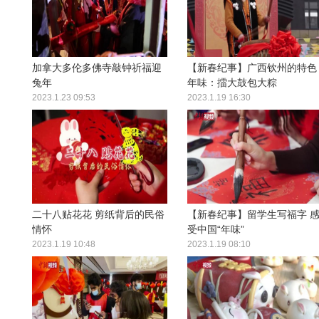
加拿大多伦多佛寺敲钟祈福迎
【新春纪事】广西钦州的特色
兔年
年味：擂大鼓包大粽
2023.1.23 09:53
2023.1.19 16:30
二十八贴花花 剪纸背后的民俗
【新春纪事】留学生写福字 
情怀
受中国“年味”
2023.1.19 10:48
2023.1.19 08:10