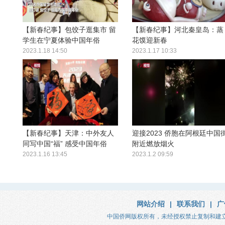
【新春纪事】包饺子逛集市 留
【新春纪事】河北秦皇岛：蒸
学生在宁夏体验中国年俗
花馍迎新春
2023.1.18 14:50
2023.1.17 10:33
【新春纪事】天津：中外友人
迎接2023 侨胞在阿根廷中国
同写中国“福” 感受中国年俗
附近燃放烟火
2023.1.16 13:45
2023.1.2 09:59
网站介绍
|
联系我们
|
广
中国侨网版权所有，未经授权禁止复制和建