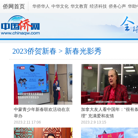
侨网首页
华侨华人
中华文化
华文教育
经济科技
侨务心声
华助
2023侨贺新春
> 新春光影秀
中蒙青少年新春联欢活动在京
加拿大友人看中国年：“很有
举办
理” 充满爱和友情
2023.2.11 17:06
2023.2.9 13:15