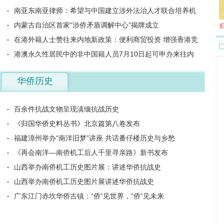
南亚东南亚律师：希望与中国建立涉外法治人才联合培养机
制
内蒙古自治区首家“涉侨矛盾调解中心”揭牌成立
在港外籍人士赞往来内地新政策：便利商贸投资 增强香港竞
争力
港澳永久性居民中的非中国籍人员7月10日起可申办来往内
地通行证件
华侨历史
百余件抗战文物呈现滇缅抗战历史
《归国华侨史料丛书》北京篇第八卷发布
福建漳州举办“南洋旧梦”讲座 共话番仔楼历史与乡愁
《再会南洋—南侨机工后人千里寻亲路》新书发布
山西举办南侨机工历史图片展：讲述华侨抗战史
山西举办南侨机工历史图片展讲述华侨抗战史
广东江门赤坎华侨古镇：“侨”见世界，“侨”见未来