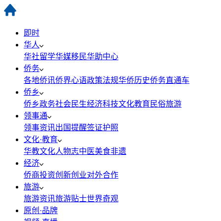
即时
华人
华社
留学
华媒
移民
华助中心
侨务
各地侨讯
侨界心语
政策法规
华侨历史
侨务直通车
侨乡
侨乡政务
社会民生
经济科技
文化教育
民俗旅游
领事通
领事资讯
出国提醒
签证护照
文化·教育
华教
文化
人物志
中医
美食
非遗
经济
侨商投资
创新创业
对外合作
旅游
旅游资讯
旅游贴士
世界奇观
原创·品牌