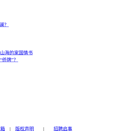
澜？
山海的家国情书
“侨牌”？
信箱
|
版权声明
|
招聘启事