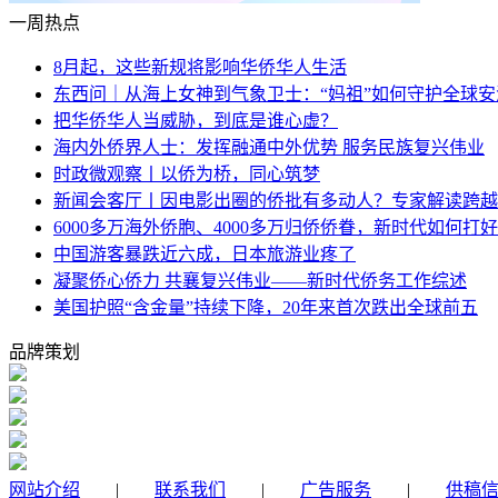
一周热点
8月起，这些新规将影响华侨华人生活
东西问｜从海上女神到气象卫士：“妈祖”如何守护全球安
把华侨华人当威胁，到底是谁心虚？
海内外侨界人士：发挥融通中外优势 服务民族复兴伟业
时政微观察丨以侨为桥，同心筑梦
新闻会客厅丨因电影出圈的侨批有多动人？专家解读跨越
6000多万海外侨胞、4000多万归侨侨眷，新时代如何打好
中国游客暴跌近六成，日本旅游业疼了
凝聚侨心侨力 共襄复兴伟业——新时代侨务工作综述
美国护照“含金量”持续下降，20年来首次跌出全球前五
品牌策划
网站介绍
|
联系我们
|
广告服务
|
供稿