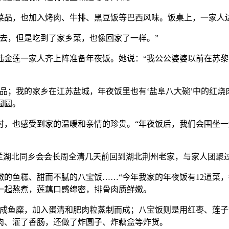
品，也加入烤肉、牛排、黑豆饭等巴西风味。饭桌上，一家人边
去，但是吃到了家乡菜，也像回家了一样。”
莲一家人齐上阵准备年夜饭。她说：“我公公婆婆以前在苏黎
；我的家乡在江苏盐城，年夜饭里也有‘盐阜八大碗’中的红烧
圆圆。
也感受到家的温暖和亲情的珍贵。“年夜饭后，我们会围坐一
湖北同乡会会长周全清几天前回到湖北荆州老家，与家人团聚
鱼糕、甜而不腻的八宝饭……“今年我家的年夜饭有12道菜，
一起熬煮，莲藕口感绵密，排骨肉质鲜嫩。
鱼糜，加入蛋清和肥肉粒蒸制而成；八宝饭则是用红枣、莲子
肉、灌了香肠，还做了炸圆子、炸藕盒等炸货。