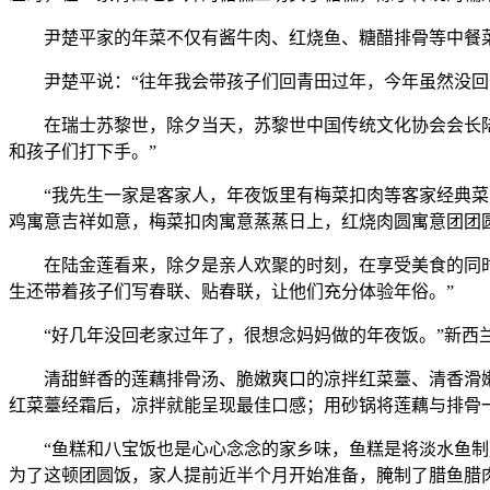
尹楚平家的年菜不仅有酱牛肉、红烧鱼、糖醋排骨等中餐菜
尹楚平说：“往年我会带孩子们回青田过年，今年虽然没回
在瑞士苏黎世，除夕当天，苏黎世中国传统文化协会会长陆金
和孩子们打下手。”
“我先生一家是客家人，年夜饭里有梅菜扣肉等客家经典菜品
鸡寓意吉祥如意，梅菜扣肉寓意蒸蒸日上，红烧肉圆寓意团团
在陆金莲看来，除夕是亲人欢聚的时刻，在享受美食的同时，
生还带着孩子们写春联、贴春联，让他们充分体验年俗。”
“好几年没回老家过年了，很想念妈妈做的年夜饭。”新西兰
清甜鲜香的莲藕排骨汤、脆嫩爽口的凉拌红菜薹、清香滑嫩的
红菜薹经霜后，凉拌就能呈现最佳口感；用砂锅将莲藕与排骨
“鱼糕和八宝饭也是心心念念的家乡味，鱼糕是将淡水鱼制成
为了这顿团圆饭，家人提前近半个月开始准备，腌制了腊鱼腊