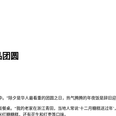
品团圆
送一宵中。”除夕是华人最看重的团圆之日，热气腾腾的年夜饭是辞
桌。“我的老家在浙江青田，当地人常说‘十二月糖糕送过年’
米红糖糖糕，还有花生和红枣等口味。