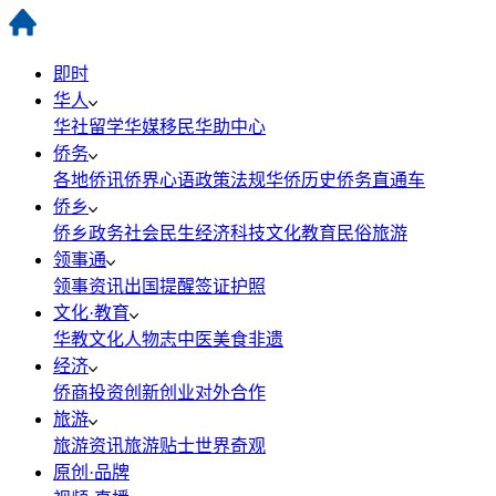
即时
华人
华社
留学
华媒
移民
华助中心
侨务
各地侨讯
侨界心语
政策法规
华侨历史
侨务直通车
侨乡
侨乡政务
社会民生
经济科技
文化教育
民俗旅游
领事通
领事资讯
出国提醒
签证护照
文化·教育
华教
文化
人物志
中医
美食
非遗
经济
侨商投资
创新创业
对外合作
旅游
旅游资讯
旅游贴士
世界奇观
原创·品牌