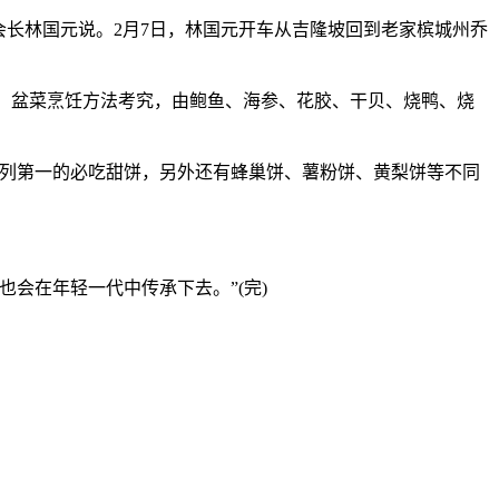
长林国元说。2月7日，林国元开车从吉隆坡回到老家槟城州乔
绍，盆菜烹饪方法考究，由鲍鱼、海参、花胶、干贝、烧鸭、烧
”是名列第一的必吃甜饼，另外还有蜂巢饼、薯粉饼、黄梨饼等不同
会在年轻一代中传承下去。”(完)