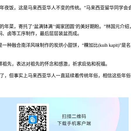
夜饭，这是马来西亚华人不变的传统。”马来西亚留华同学会会
菜，寄托了‘盆满钵满’‘阖家团圆’的美好期盼。”林国元介
焖、卤等工序制作，最后层层装盆而成。
合南洋风味制作的炭烘小甜饼，“粿加比(kuih kapit)
祖先，表达对祖先的怀念和感激，祈求庇佑和祝福。
，但事实上马来西亚华人一直延续着传统年俗，相信这些年俗也