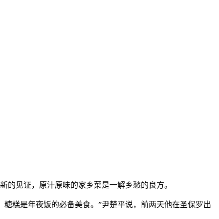
旧迎新的见证，原汁原味的家乡菜是一解乡愁的良方。
，糖糕是年夜饭的必备美食。”尹楚平说，前两天他在圣保罗出