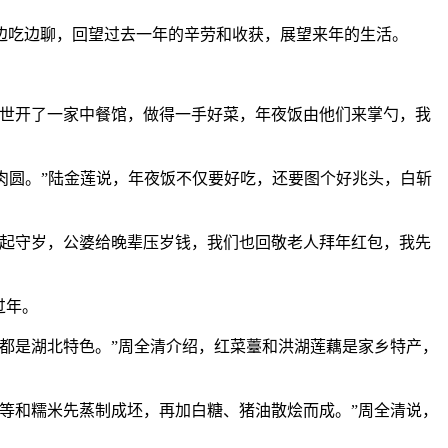
吃边聊，回望过去一年的辛劳和收获，展望来年的生活。
世开了一家中餐馆，做得一手好菜，年夜饭由他们来掌勺，我
肉圆。”陆金莲说，年夜饭不仅要好吃，还要图个好兆头，白斩
起守岁，公婆给晚辈压岁钱，我们也回敬老人拜年红包，我先
过年。
都是湖北特色。”周全清介绍，红菜薹和洪湖莲藕是家乡特产，
等和糯米先蒸制成坯，再加白糖、猪油散烩而成。”周全清说，