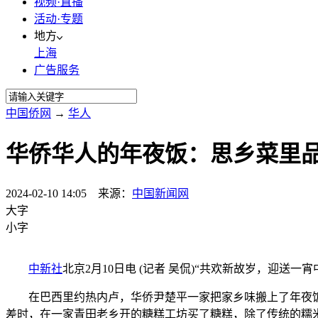
视频·直播
活动·专题
地方
上海
广告服务
中国侨网
→
华人
华侨华人的年夜饭：思乡菜里
2024-02-10 14:05 来源：
中国新闻网
大字
小字
中新社
北京2月10日电 (记者 吴侃)“共欢新故岁，迎
在巴西里约热内卢，华侨尹楚平一家把家乡味搬上了年夜饭餐
差时，在一家青田老乡开的糖糕工坊买了糖糕，除了传统的糯