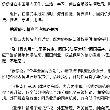
侨侨眷在中国境内工作、生活、学习、创业全场景法律政策。
近日，在接受本报采访时，海外侨胞、侨界律师、国内侨务
法、懂法、守法、用法。
贴近侨心 精准回应核心关切
新增四大板块内容详实，既为侨胞依法维权提供清晰指引，
“及时且实用”“心里更有底，回国投资更大胆”“回国探亲
应了当前侨胞跨境往来、回国创业、权益保障的核心痛点，把过
腿、不迷茫”。
“很惊喜。”今年全国两会期间，泰中法律联盟协会会长、泰
侨胞查阅涉侨法律政策提供了清晰指引，针对性解答了华侨无
“《指南》呈现出体系更完整、内容更丰富、形式更规范的鲜
架全面升级，13个部分中的11个部分细化至三级标题，清晰
规、部门规章及政策；附录收录的国家机关、政府部门官网网址
《指南》新增了知识产权、外汇管理、海关管理、纠纷解决