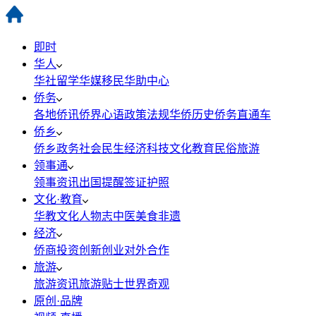
即时
华人
华社
留学
华媒
移民
华助中心
侨务
各地侨讯
侨界心语
政策法规
华侨历史
侨务直通车
侨乡
侨乡政务
社会民生
经济科技
文化教育
民俗旅游
领事通
领事资讯
出国提醒
签证护照
文化·教育
华教
文化
人物志
中医
美食
非遗
经济
侨商投资
创新创业
对外合作
旅游
旅游资讯
旅游贴士
世界奇观
原创·品牌