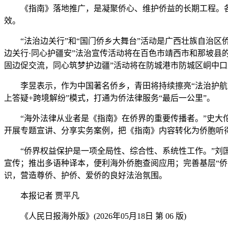
《指南》落地推广，是凝聚侨心、维护侨益的长期工程。各
效。
“法治边关行”和“国门侨乡大舞台”活动是广西壮族自治区侨
边关行·同心护疆安”法治宣传活动将在百色市靖西市和那坡县的
固边促交流，同心筑梦护边疆”活动将在防城港市防城区峒中
李昱表示，作为中国著名侨乡，青田将持续擦亮“法治护航”为
上答疑+跨境解纷”模式，打通为侨法律服务“最后一公里”。
“海外法律从业者是《指南》在侨界的重要传播者。”史大佗
开展专题宣讲、分享实务案例，把《指南》内容转化为侨胞听
“侨界权益保护是一项全局性、综合性、系统性工作。”刘国
宣传；推出多语种译本，便利海外侨胞查阅应用；完善基层“
识，营造尊侨、护侨、爱侨的良好法治氛围。
本报记者 贾平凡
《人民日报海外版》(2026年05月18日 第 06 版)