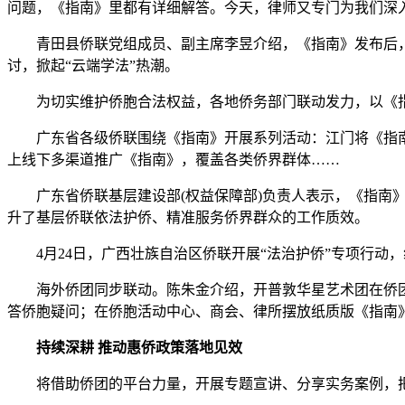
问题，《指南》里都有详细解答。今天，律师又专门为我们深
青田县侨联党组成员、副主席李昱介绍，《指南》发布后，
讨，掀起“云端学法”热潮。
为切实维护侨胞合法权益，各地侨务部门联动发力，以《指
广东省各级侨联围绕《指南》开展系列活动：江门将《指南
上线下多渠道推广《指南》，覆盖各类侨界群体……
广东省侨联基层建设部(权益保障部)负责人表示，《指南》
升了基层侨联依法护侨、精准服务侨界群众的工作质效。
4月24日，广西壮族自治区侨联开展“法治护侨”专项行动
海外侨团同步联动。陈朱金介绍，开普敦华星艺术团在侨团官
答侨胞疑问；在侨胞活动中心、商会、律所摆放纸质版《指南》
持续深耕 推动惠侨政策落地见效
将借助侨团的平台力量，开展专题宣讲、分享实务案例，把