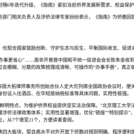
时隔6年迭代升级，《指南》紧扣当前侨界发展新需求、权益保
部门相关负责人及涉侨法律专家纷纷表示，《指南》为侨胞回国
也契合国家鼓励创新、守护生态与民生、平衡国际收支、促进对
、办事更省心”……南非开普敦中国和平统一促进会会长陈朱金收
去模糊、分散的政策梳理成清晰、可操作的“办事手册”，真正
国大拓律师事务所创始合伙人史大佗列席全国政协会议时，便
身份证入住酒店、在华短居纳税标准等具体问题，实用性极强。
明特点，为维护侨界权益提供坚实法治保障。”北京理工大学
梳理涉侨法律政策体系；实用性显著增强，优化“链接”“特别提示
，从7个增至21个，方便读者查阅。
四大板块，契合高水平对外开放下侨胞对规则明确、程序便利