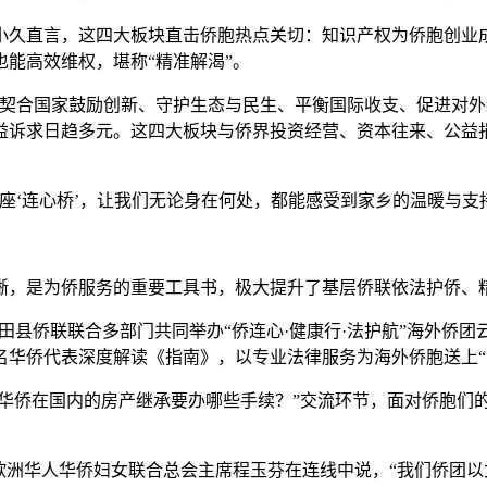
直言，这四大板块直击侨胞热点关切：知识产权为侨胞创业成
能高效维权，堪称“精准解渴”。
合国家鼓励创新、守护生态与民生、平衡国际收支、促进对外
益诉求日趋多元。这四大板块与侨界投资经营、资本往来、公益
‘连心桥’，让我们无论身在何处，都能感受到家乡的温暖与支
，是为侨服务的重要工具书，极大提升了基层侨联依法护侨、
田县侨联联合多部门共同举办“侨连心·健康行·法护航”海外侨
名华侨代表深度解读《指南》，以专业法律服务为海外侨胞送上“
华侨在国内的房产继承要办哪些手续？”交流环节，面对侨胞们
洲华人华侨妇女联合总会主席程玉芬在连线中说，“我们侨团以