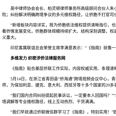
英中律师协会会长、柏灵顿律师事务所高级顾问合伙人朱小久
险；纠纷解决明确跨境争议的多元维权路径，让侨胞不打官司也
“新增板块内容详实，既为侨胞依法维权提供清晰指引，也契
着侨情发展变化，侨胞群体规模持续扩大、结构深刻调整，权
义重大。
印尼客属联谊总会荣誉主席李满意表示：“《指南》就像一座
多维发力 织密涉侨法律服务网
《指南》贴合基层侨联工作实际，内容权威实用、条理清晰
5月14日，在浙江省青田县“侨海通”跨境视频会议中心，青
师，为保加利亚、捷克、意大利、西班牙等十多个国家的20多
“我们国内合同纠纷提起民事诉讼，一定要本人回国吗？”“
境调解等专业维权路径，线上互动热烈、干货满满。
“我们早就通过侨联微信群学习了《指南》，特别实用！”欧