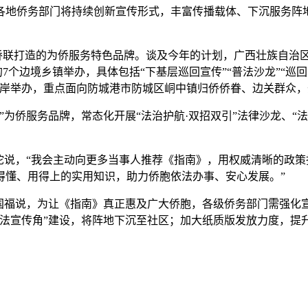
地侨务部门将持续创新宣传形式，丰富传播载体、下沉服务阵地
联打造的为侨服务特色品牌。谈及今年的计划，广西壮族自治区
7个边境乡镇举办，具体包括“下基层巡回宣传”“普法沙龙”“巡回
口岸举办，重点面向防城港市防城区峒中镇归侨侨眷、边关群众
侨服务品牌，常态化开展“法治护航·双招双引”法律沙龙、“法治
说，“我会主动向更多当事人推荐《指南》，用权威清晰的政策
得懂、用得上的实用知识，助力侨胞依法办事、安心发展。”
福说，为让《指南》真正惠及广大侨胞，各级侨务部门需强化
侨法宣传角”建设，将阵地下沉至社区；加大纸质版发放力度，提