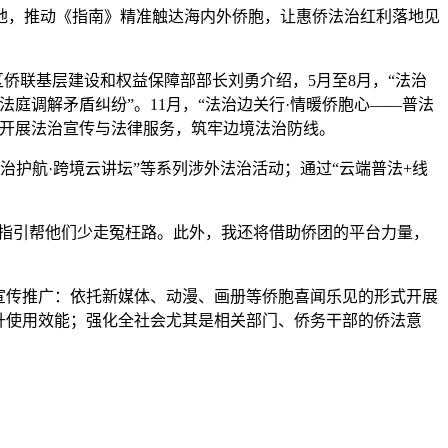
，推动《指南》精准触达海内外侨胞，让惠侨法治红利落地见
侨联基层建设和权益保障部部长刘勇介绍，5月至8月，“法治
法庭调解矛盾纠纷”。11月，“法治边关行·情暖侨胞心——普法
，开展法治宣传与法律服务，筑牢边境法治防线。
护航·跨境云讲坛”等系列涉外法治活动；通过“云端普法+线
指引帮他们少走冤枉路。此外，我还将借助侨团的平台力量，
宣传推广：依托新媒体、动漫、画册等侨胞喜闻乐见的形式开展
升使用效能；强化全社会尤其是相关部门、侨务干部的侨法意