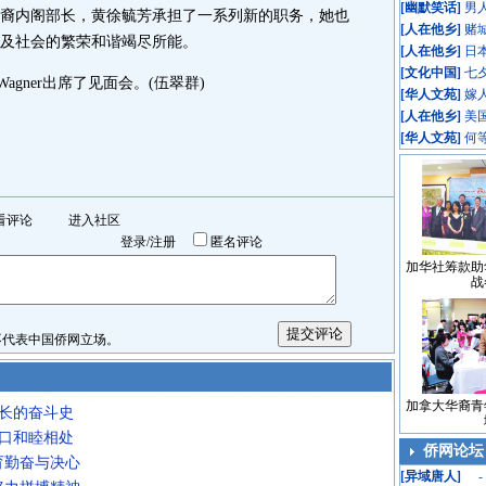
[
幽默笑话
]
男
裔内阁部长，黄徐毓芳承担了一系列新的职务，她也
[
人在他乡
]
赌
及社会的繁荣和谐竭尽所能。
[
人在他乡
]
日
[
文化中国
]
七
agner出席了见面会。(伍翠群)
[
华人文苑
]
嫁
[
人在他乡
]
美
[
华人文苑
]
何
看评论
进入社区
登录
/
注册
匿名评论
加华社筹款助
战
表中国侨网立场。
加拿大华裔青
部长的奋斗史
人口和睦相处
侨网论坛
育勤奋与决心
[
异域唐人
]
-