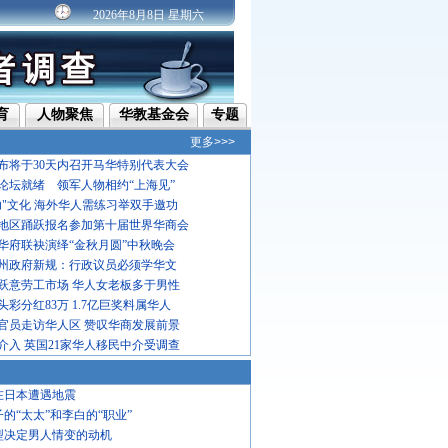
2026年8月8日 星期六
育
人物聚焦
华教基金会
专题
更多>>>
布将于30天内召开马华特别代表大会
论坛就绪 领军人物相约“上海见”
功"文化 海外华人需练习举双手邀功
地区踊跃报名参加第十届世界华商会
华府联袂演绎“金秋月圆”中秋晚会
州政府新规：行政议员必须学华文
跃意劳工市场 华人女老板多于男性
彩分红83万 1.7亿巨奖料属华人
官员走访华人区 赞叹华商发展前景
介入 英国21家华人移民中介受调查
在日本遭遇地震
子的“太太”和李白的“职业”
型决定男人情变的动机