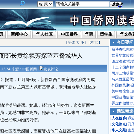
页
新闻中心
华人社区
中国侨界
华商
留学生
华文教
今日要闻
【字体
大
小
】【
打印
】
·
翁诗杰抢先宣
阁部长黄徐毓芳探望基督城华人
·
世界华文传媒
·
谦虚难敌"抢
·
十二个国家和
1日 15:24 来源：中国侨网
发表评论
·
两岸三地明星
·
马来西亚霹雳
报道，12月6日晚，新任新西兰国家党政府内阁成
·
外国移民潮活
南下新西兰第三大城市基督城，来到当地华人社区探
·
美中餐馆售出头
·
中国驻葡使馆
·
弄虚作假警方
洋溢的讲话。她说，经过9年的努力，这次新西兰
频道精选
员，她感到非常高兴。她表示，一直以来自己都对基
[
人在他乡
]
我
也已经成为她的习惯。
[
文化热点
]
孔
[
华人文苑
]
血
社区表示感谢，高度赞扬他们在提高社区福祉方面