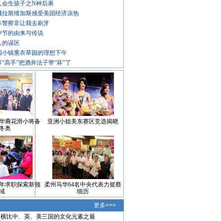
人会生孩子之N种后果
城拉斯维加斯感受美国经济凉热
本警察非让我去刷牙
夕节的由来与传说
人的误区
国小镇熏衣草园的理想下午
等“高手”把酒井法子带“坏”了
华裔花滑小将备
亚洲小姐美东赛区竞选揭晓
冬奥
年求职探索新领
柔州马华64名中央代表力挺蔡
域
细历
更多>>>
横比中、英、美三国的文化元素之最