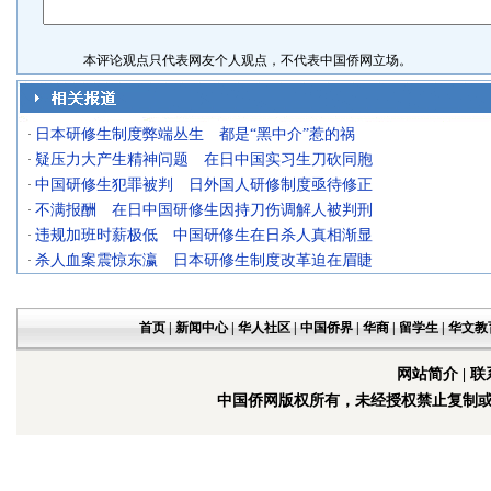
本评论观点只代表网友个人观点，不代表中国侨网立场。
日本研修生制度弊端丛生 都是“黑中介”惹的祸
·
疑压力大产生精神问题 在日中国实习生刀砍同胞
·
中国研修生犯罪被判 日外国人研修制度亟待修正
·
不满报酬 在日中国研修生因持刀伤调解人被判刑
·
违规加班时薪极低 中国研修生在日杀人真相渐显
·
杀人血案震惊东瀛 日本研修生制度改革迫在眉睫
·
首页
|
新闻中心
|
华人社区
|
中国侨界
|
华商
|
留学生
|
华文教
网站简介
|
联
中国侨网版权所有，未经授权禁止复制