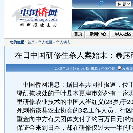
首页
新闻中心
华人社区
您的位置：
首页
－
华人社区
－
华人动态
在日中国研修生杀人案始末：暴露
2009年03月17日 08:45 来源：中国侨网
发表评
中国侨网消息：据日本共同社报道，位
绿荫掩映处的千叶县木更津市郊外有一家
里研修农业技术的中国人崔红义(28岁)于20
死刺伤该县农业协会的3名工作人员。行凶
重金向中方有关团体支付了约百万日元(约合
保证金来到日本，却在研修仅过去一半的