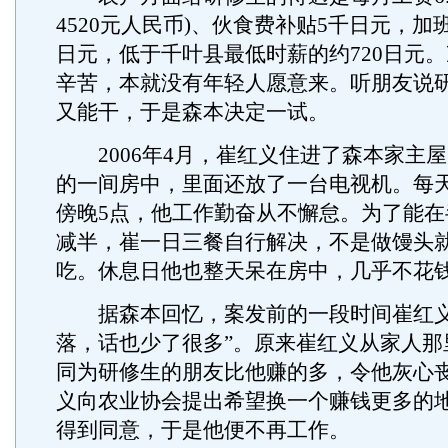
4520元人民币)、伙食费补贴5千日元，加班
日元，低于千叶县最低时薪的约720日元
辛苦，本就没有年轻人愿意来。听朋友说
又能干，于是森本决定一试。
2006年4月，崔红义住进了森本家主
的一间房中，里面还放了一台电视机。每天
傍晚5点，他工作勤奋从不懈怠。为了能在
减半，崔一日三餐自行解决，不是做馒头
吃。休息日他也整天呆在房中，几乎不花
据森本回忆，案发前的一段时间崔红义
落，话也少了很多”。原来崔红义从家人那
同为研修生的朋友比他赚的多，令他灰心
义向农业协会提出希望换一个赚钱更多的
得到同意，于是他便不再工作。