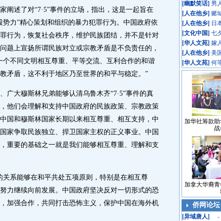
[
幽默笑话
]
男
述了对“7·5”事件的立场，指出，这是一起旨在
[
人在他乡
]
赌
股势力”精心策划和组织的暴力犯罪行为。中国政府依
[
人在他乡
]
日
[
文化中国
]
七
罪行为，恢复社会秩序，维护民族团结，并不是针对
[
华人文苑
]
嫁
问题上宣扬所谓民族对立或宗教矛盾是不负责任的，
[
人在他乡
]
美
一个不同文明相互尊重、平等交流、互利合作的和谐
[
华人文苑
]
何
教矛盾，这不利于地区乃至世界的和平与稳定。”
大穆斯林兄弟能够认清乌鲁木齐“7·5”事件的真
，他们会理解和支持中国政府的民族政策、宗教政策
中国和穆斯林国家长期以来相互尊重、相互支持，中
加华社筹款助
战
国家争取民族独立、捍卫国家主权的正义事业。中国
，重要的基础之一就是我们能够相互尊重、理解和支
关系能够在和平共处五项原则，特别是在相互尊
加拿大华裔青
努力继续向前发展。中国政府坚决反对一切形式的恐
，加强合作，共同打击恐怖主义，保护中国在海外机
侨网论坛
[
异域唐人
]
-