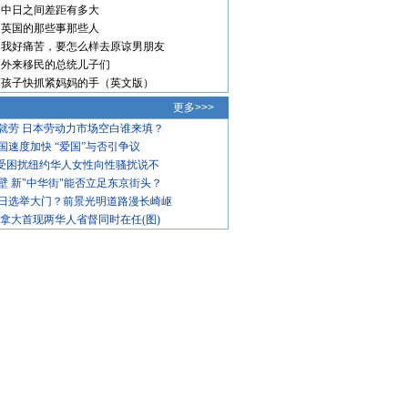
中日之间差距有多大
英国的那些事那些人
我好痛苦，要怎么样去原谅男朋友
外来移民的总统儿子们
孩子快抓紧妈妈的手（英文版）
更多>>>
就劳 日本劳动力市场空白谁来填？
国速度加快 “爱国”与否引争议
饱受困扰纽约华人女性向性骚扰说不
壁 新"中华街"能否立足东京街头？
日选举大门？前景光明道路漫长崎岖
加拿大首现两华人省督同时在任(图)