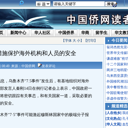
页
新闻中心
华人社区
中国侨界
华商
留学生
华文教
今日要闻
【字体
大
小
】【
打印
】
·
翁诗杰抢先宣
措施保护海外机构和人员的安全
·
世界华文传媒
·
谦虚难敌"抢
·
十二个国家和
5日 08:49 来源：中国侨网
发表评论
·
两岸三地明星
·
马来西亚霹雳
，乌鲁木齐“7.5事件”发生后，有基地组织对海外
·
外国移民潮活
·
美中餐馆售出头
部发言人秦刚14日在例行记者会上表示，中国政府一
·
中国驻葡使馆
将密切跟踪有关事态，和有关国家一道，采取必要的
·
弄虚作假警方
的安全。
频道精选
[
人在他乡
]
我
“7·5”事件可能激起穆斯林国家中的极端分子报
[
文化热点
]
孔
？
[
华人文苑
]
血