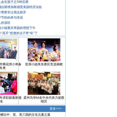
人会生孩子之N种后果
城拉斯维加斯感受美国经济凉热
本警察非让我去刷牙
夕节的由来与传说
人的误区
国小镇熏衣草园的理想下午
等“高手”把酒井法子带“坏”了
华裔花滑小将备
亚洲小姐美东赛区竞选揭晓
冬奥
年求职探索新领
柔州马华64名中央代表力挺蔡
域
细历
更多>>>
横比中、英、美三国的文化元素之最