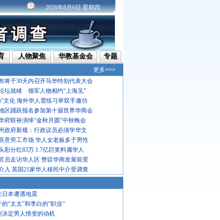
2026年8月6日 星期四
育
人物聚焦
华教基金会
专题
更多>>>
布将于30天内召开马华特别代表大会
论坛就绪 领军人物相约“上海见”
功"文化 海外华人需练习举双手邀功
地区踊跃报名参加第十届世界华商会
华府联袂演绎“金秋月圆”中秋晚会
州政府新规：行政议员必须学华文
跃意劳工市场 华人女老板多于男性
彩分红83万 1.7亿巨奖料属华人
官员走访华人区 赞叹华商发展前景
介入 英国21家华人移民中介受调查
在日本遭遇地震
子的“太太”和李白的“职业”
型决定男人情变的动机