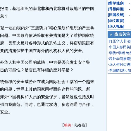
[
留学他乡
]
-
道，基地组织的南北非和西北非将对该地区的中国
[
寻根问祖
]
-
[
回国发展
]
-
息？
[
华文教育
]
-
[
华人视角
]
-
”是一起由境内外“三股势力”精心策划和组织的严重暴
热点关注
问题。中国政府依法采取有关措施是为了维护国家统
·
打压华人非法
府一贯坚决反对各种形式的恐怖主义，将密切跟踪有
·
中国人移民美
要的措施保护中国在海外的机构和人员的安全。
·
弱势≠弱者 
·
境外华商屡碰
华人和中国公司的威胁，中方是否会发出安全警
·
华人何时迈进
袭击的可能性？是否已有详细的应对举措？
·
李绍麟就职 
领域的安全威胁正在成为国际社会面临的一个越来
的问题，世界上其他国家同样面临这样的问题。所
海外中国机构和人员的安全保护，当然这也包括及时
强自我防范。同时，也通过双边、多边沟通与合作，
安全。
【
编辑：
陆春艳】