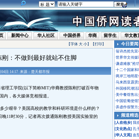
页
新闻中心
华人社区
中国侨界
华商
留学生
华文教
今日要闻
【字体
大
小
】【
打印
】
·
翁诗杰抢先宣
陈刚：不做到最好就站不住脚
·
世界华文传媒
·
谦虚难敌"抢
·
十二个国家和
8月04日 14:17 来源：楚天都市报
·
两岸三地明星
·
马来西亚霹雳
省理工学院(以下简称MIT)华裔教授陈刚打破百年物
·
外国移民潮活
·
美中餐馆售出头
到国内，各大媒体竞相报道。
·
中国驻葡使馆
·
弄虚作假警方
少艰辛？美国高校的教学和科研环境是什么样的？
频道精选
晚11时30分，记者再次拨通陈刚教授美国实验室的
[
人在他乡
]
我
[
文化热点
]
孔
[
华人文苑
]
血