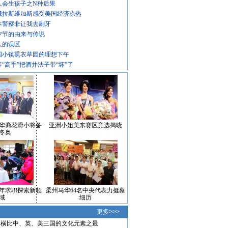
人会生孩子之N种后果
城拉斯维加斯感受美国经济凉热
本警察非让我去刷牙
夕节的由来与传说
人的误区
国小镇熏衣草园的理想下午
等“高手”把酒井法子带“坏”了
华裔花滑小将备
亚洲小姐美东赛区竞选揭晓
冬奥
年求职探索新领
柔州马华64名中央代表力挺蔡
域
细历
更多>>>
横比中、英、美三国的文化元素之最