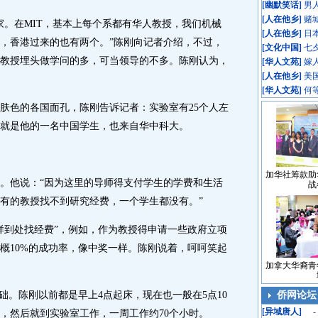
[
幽默笑话
]
男
[
人在他乡
]
赌
。在MIT，基本上每个系都有华人教授，我们机械
[
人在他乡
]
日
个，香港过来的也有两个。”陈刚向记者介绍，不过，
[
文化中国
]
七
教授埋头做学问的多，可当领导的不多。陈刚认为，
[
华人文苑
]
嫁
[
人在他乡
]
美
[
华人文苑
]
何
色的各国面孔，陈刚告诉记者：实验室有25个人左
就是他的一名中国学生，也来自华中科大。
加华社筹款助
他说：“因为这里的导师得支付学生的学费和生活
战
有的教授找不到研究经费，一个学生都没有。”
到处找经费”，例如，作为教授得申请一些政府立项
概10%的成功率，像中奖一样。陈刚说着，呵呵笑起
加拿大华裔青
。陈刚以前都是早上4点起床，现在也一般在5点10
侨网论坛
[
异域唐人
]
-
，然后就到实验室工作，一周工作约70个小时。