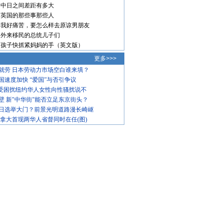
中日之间差距有多大
英国的那些事那些人
我好痛苦，要怎么样去原谅男朋友
外来移民的总统儿子们
孩子快抓紧妈妈的手（英文版）
更多>>>
就劳 日本劳动力市场空白谁来填？
国速度加快 “爱国”与否引争议
饱受困扰纽约华人女性向性骚扰说不
壁 新"中华街"能否立足东京街头？
日选举大门？前景光明道路漫长崎岖
加拿大首现两华人省督同时在任(图)