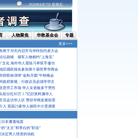
2026年8月7日 星期五
育
人物聚焦
华教基金会
专题
更多>>>
布将于30天内召开马华特别代表大会
论坛就绪 领军人物相约“上海见”
功"文化 海外华人需练习举双手邀功
地区踊跃报名参加第十届世界华商会
华府联袂演绎“金秋月圆”中秋晚会
州政府新规：行政议员必须学华文
跃意劳工市场 华人女老板多于男性
彩分红83万 1.7亿巨奖料属华人
官员走访华人区 赞叹华商发展前景
介入 英国21家华人移民中介受调查
在日本遭遇地震
子的“太太”和李白的“职业”
型决定男人情变的动机