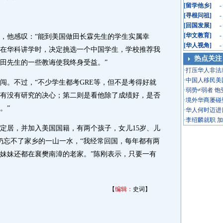
[
留学他乡
]
-
[
寻根问祖
]
-
[
回国发展
]
-
[
华文教育
]
-
，他感叹：“能到美国做田长霖先生的学生实属幸
[
华人视角
]
-
在华科讲学时，决定挑选一个中国学生，学校推荐我
热点关注
田先生的一些教诲使我终身受益。”
·
打压华人非法
·
中国人移民美
。不过，“不少学生都考GRE等，但不是考得好就
·
弱势≠弱者 
有没有研究的决心；第二则是看他除了成绩好，是否
·
境外华商屡碰
。”
·
华人何时迈进
·
李绍麟就职 
居，并加入美国国籍，有两个孩子，女儿15岁、儿
仍忘不了家乡的一山一水，“我经常回国，每年都有两
妹妹还都在襄樊南漳的老家。”陈刚表示，只要一有
【
编辑：
史词】