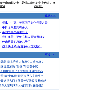
青年求职探索新
柔州马华64名中央代表力挺
领域
蔡细历
更多>>>
-
横比中、英、美三国的文化元素之最
-
中日之间差距有多大
-
英国的那些事那些人
-
我好痛苦，要怎么样去原谅男朋友
-
外来移民的总统儿子们
-
孩子快抓紧妈妈的手（英文版）
更多>>>
法就劳 日本劳动力市场空白谁来填？
国速度加快 “爱国”与否引争议
饱受困扰纽约华人女性向性骚扰说不
壁 新"中华街"能否立足东京街头？
进日选举大门？前景光明道路漫长崎岖
加拿大首现两华人省督同时在任(图)