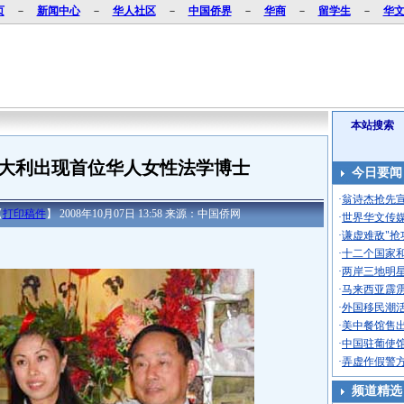
页
－
新闻中心
－
华人社区
－
中国侨界
－
华商
－
留学生
－
华
本站搜索
大利出现首位华人女性法学博士
今日要闻
·
翁诗杰抢先宣
【
打印稿件
】 2008年10月07日 13:58 来源：中国侨网
·
世界华文传媒
·
谦虚难敌"抢
·
十二个国家
·
两岸三地明星
·
马来西亚霹
·
外国移民潮
·
美中餐馆售出
·
中国驻葡使
·
弄虚作假警方
频道精选