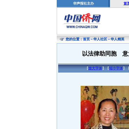
华声报社主办
首
您的位置：
首页
－
华人社区
－
华人精英
以法律助同胞 意
【
放大字体
】【
缩小字体
】