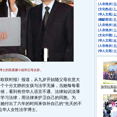
[
人在他乡
]
我
[
文化热点
]
孔
[
华人文苑
]
血
[
幽默笑话
]
男
[
人在他乡
]
赌
[
人在他乡
]
日
[
文化中国
]
七
[
华人文苑
]
嫁
[
人在他乡
]
美
[
华人文苑
]
何
博士的陈露娜小姐和父母合影。
欧联时报》报道，从九岁开始随父母在意大
一个十分文静的女孩与法学无缘，当她每每看
加华社筹款
备
时候，看到有些华人语言不通、法律知识淡薄
要学习法律，用法律来护卫自己的同胞。为
她付出了六年的时间来弥补自己的“先天的不
位华人女性法学博士。