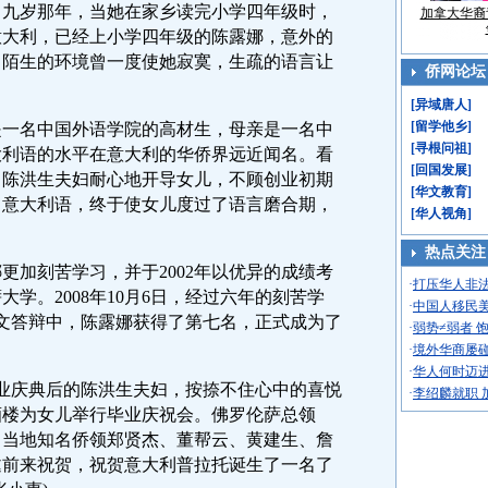
岁那年，当她在家乡读完小学四年级时，
加拿大华裔
意大利，已经上小学四年级的陈露娜，意外的
。陌生的环境曾一度使她寂寞，生疏的语言让
侨网论坛
[
异域唐人
]
[
留学他乡
]
名中国外语学院的高材生，母亲是一名中
[
寻根问祖
]
大利语的水平在意大利的华侨界远近闻名。看
[
回国发展
]
，陈洪生夫妇耐心地开导女儿，不顾创业初期
[
华文教育
]
习意大利语，终于使女儿度过了语言磨合期，
[
华人视角
]
热点关注
加刻苦学习，并于2002年以优异的成绩考
·
打压华人非
学。2008年10月6日，经过六年的刻苦学
·
中国人移民美
论文答辩中，陈露娜获得了第七名，正式成为了
·
弱势≠弱者 
·
境外华商屡碰
·
华人何时迈
业庆典后的陈洪生夫妇，按捺不住心中的喜悦
·
李绍麟就职 
酒楼为女儿举行毕业庆祝会。佛罗伦萨总领
、当地知名侨领郑贤杰、董帮云、黄建生、詹
邀前来祝贺，祝贺意大利普拉托诞生了一名了