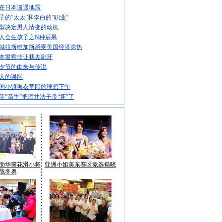
在日本遭遇地震
子的“太太”和李白的“职业”
型决定男人情变的动机
人会生孩子之N种后果
城拉斯维加斯感受美国经济凉热
本警察非让我去刷牙
夕节的由来与传说
人的误区
国小镇熏衣草园的理想下午
等“高手”把酒井法子带“坏”了
助华裔花滑小将
亚洲小姐美东赛区竞选揭晓
战冬奥