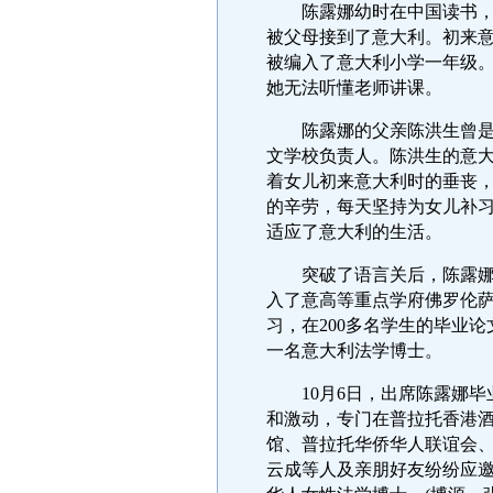
陈露娜幼时在中国读书，九
被父母接到了意大利。初来
被编入了意大利小学一年级
她无法听懂老师讲课。
陈露娜的父亲陈洪生曾是一
文学校负责人。陈洪生的意
着女儿初来意大利时的垂丧
的辛劳，每天坚持为女儿补
适应了意大利的生活。
突破了语言关后，陈露娜更
入了意高等重点学府佛罗伦萨大
习，在200多名学生的毕业
一名意大利法学博士。
10月6日，出席陈露娜毕
和激动，专门在普拉托香港
馆、普拉托华侨华人联谊会
云成等人及亲朋好友纷纷应