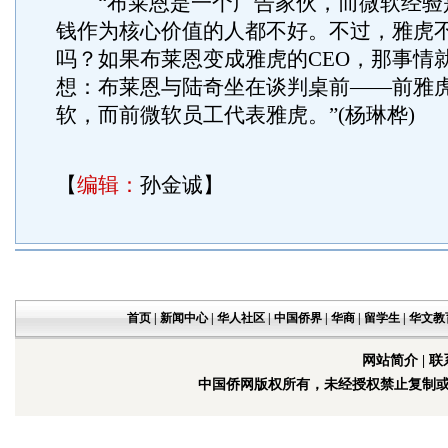
“布莱恩是一个广告家伙，而微软经验
钱作为核心价值的人都不好。不过，雅虎不
吗？如果布莱恩变成雅虎的CEO，那事情
想：布莱恩与陆奇坐在谈判桌前——前雅
软，而前微软员工代表雅虎。”(杨琳桦)
【
编辑：
孙金诚】
首页
|
新闻中心
|
华人社区
|
中国侨界
|
华商
|
留学生
|
华文教
网站简介
|
联
中国侨网版权所有，未经授权禁止复制