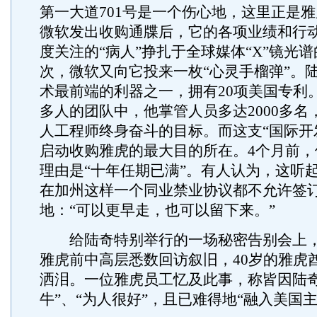
第一大道701号是一个伤心地，这里正是
微软发出收购通牒后，它的各项业绩和行
度关注的“病人”挣扎于全球媒体“X”镜光
次，微软又向它投来一枚“心灵手榴弹”。
术最前端的利器之一，拥有20项美国专利。在
多人的团队中，他掌管人员多达2000多名
人工程师终身奋斗的目标。而这支“国际开发
启动收购雅虎的最大目的所在。4个月前，
理由是“十年任期已满”。有人认为，这听
在加州这样一个同业禁业协议都不允许签
地：“可以更早走，也可以留下来。”
给陆奇特别举行的一场秘密告别会上，
雅虎前中高层悉数回访叙旧，40岁的雅虎
洒泪。一位雅虎员工忆及此事，称皆因陆奇
牛”、“为人很好”，且已难得地“融入美国