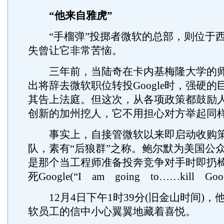
“他来自雅虎”
“手榴弹”投掷者微软的总部，则位于西
失曾让它非常苦恼。
三年前，当陆奇在卡内基梅隆大学的师
出将辞去微软职位转投Google时，强硬
其告上法庭。但这次，从各项政策都鼓励
创新的加州挖人，它不用担心对方举起同
事实上，自接管微软以来即启动收购策
队，素有“后狼群”之称。鲍尔默为美国公
是那个当工程师准备投奔竞争对手时即扔
死Google(“I am going to……kill Go
12月4日下午1时39分(旧金山时间)，
软员工的信中小心翼翼地藏着喜悦。