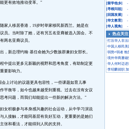
能更有效地推动变革。”
[
留学他乡
]
-
[
寻根问祖
]
-
[
回国发展
]
-
[
华文教育
]
-
家人移居香港，19岁时举家移民新西兰。她是在
[
华人视角
]
-
亚裔议员。当时除了她，还有另五名亚裔被选入国会。不
热点关注
有两名亚裔议员。
·
打压华人非法
·
中国人移民美
，新总理约翰·基任命她为少数族群兼妇女部长。
·
弱势≠弱者 
·
境外华商屡碰
中提出更多元新颖的视野和思考角度，有助制定更
·
华人何时迈进
·
李绍麟就职 
重要影响力。
会上讨论的议题更具包容性，一些课题如育儿事
作平衡等，如今也越来越受到重视。过去在没有女议
思考问题，而我们却能提出一些新的解决方法。”
女积极参与本身感兴趣的社会运动，从中学习演说
与人接触，才能同基层有良好互动，更重要的是她们
主张和看法，才能得到人民的支持。