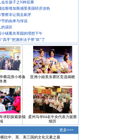
人会生孩子之N种后果
城拉斯维加斯感受美国经济凉热
本警察非让我去刷牙
夕节的由来与传说
人的误区
国小镇熏衣草园的理想下午
等“高手”把酒井法子带“坏”了
华裔花滑小将备
亚洲小姐美东赛区竞选揭晓
冬奥
年求职探索新领
柔州马华64名中央代表力挺蔡
域
细历
更多>>>
横比中、英、美三国的文化元素之最