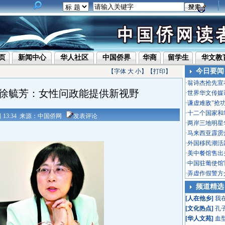
页
新闻中心
华人社区
中国侨界
华商
留学生
华文教
今日要闻
【字体
大
小
】【
打印
】
·
翁诗杰抢先宣
徐毓芳：女性问政能提供新视野
·
世界华文传媒
·
谦虚难敌"抢
·
十二个国家和
2日 13:34 来源：中国侨网
发表评论
·
两岸三地明星
·
马来西亚霹雳
·
外国移民潮活
·
美中餐馆售出头
·
中国驻葡使馆
·
弄虚作假警方
频道精选
[
人在他乡
]
我
[
文化热点
]
孔
[
华人文苑
]
血