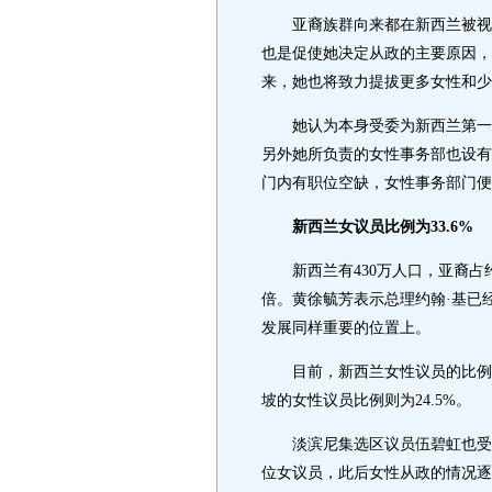
亚裔族群向来都在新西兰被视为
也是促使她决定从政的主要原因，
来，她也将致力提拔更多女性和少
她认为本身受委为新西兰第一位
另外她所负责的女性事务部也设有
门内有职位空缺，女性事务部
新西兰女议员比例为33.6%
新西兰有430万人口，亚裔占约
倍。黄徐毓芳表示总理约翰·基已
发展同样重要的位置上。
目前，新西兰女性议员的比例为3
坡的女性议员比例则为24.5%。
淡滨尼集选区议员伍碧虹也受邀出
位女议员，此后女性从政的情况逐年改