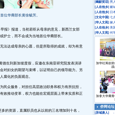
[
幽默笑话
]
男
[
人在他乡
]
赌
[
人在他乡
]
日
兰首位华裔部长黄徐毓芳。
[
文化中国
]
七
[
华人文苑
]
嫁
[
人在他乡
]
美
早报》报道，当初若听从母亲的意见，新西兰女部
[
华人文苑
]
何
或护士，而不会成为当地首位华裔部长。
法达成母亲的心愿，但是所取得的成就，却为有意
黄德生到新加坡度假，应邀在东南亚研究院发表演讲
加华社筹款助
战
会对妇女的期望与束缚，以证明自己的领导能力。另
人腐化的负面观念。
民众服务，对担任高层政治职务和权力有所抗拒，
有效推动变革，权力也能在宏观层面上带来实质和正
加拿大华裔青
侨网论坛
多的资源，直属职员也从以前的三名增加到十名，
[
异域唐人
]
-