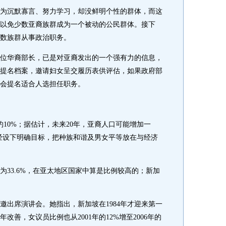
沉默寡言、努力学习，却没鲜明个性的群体，而这
以免少数亚裔族群成为一个被动的公民群体。接下
数族群从事政治职务。
华裔部长，已是对亚裔发出的一个强有力的信息，
提名档案，邀请妇女呈交履历表供评估，如果政府部
门便会提名适合人选担任职务。
10%；据估计，未来20年，亚裔人口可能增加一
经设下明确目标，把种族和谐及男女平等放在与经济
3.6%，在亚太地区国家中算是比例较高的；新加
席演讲会。她指出，新加坡在1984年才迎来第一
善，女议员比例也从2001年的12%增至2006年的