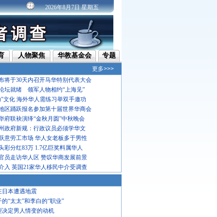
2026年8月7日 星期五
育
人物聚焦
华教基金会
专题
更多>>>
布将于30天内召开马华特别代表大会
论坛就绪 领军人物相约“上海见”
功"文化 海外华人需练习举双手邀功
地区踊跃报名参加第十届世界华商会
华府联袂演绎“金秋月圆”中秋晚会
州政府新规：行政议员必须学华文
跃意劳工市场 华人女老板多于男性
彩分红83万 1.7亿巨奖料属华人
官员走访华人区 赞叹华商发展前景
介入 英国21家华人移民中介受调查
在日本遭遇地震
子的“太太”和李白的“职业”
型决定男人情变的动机