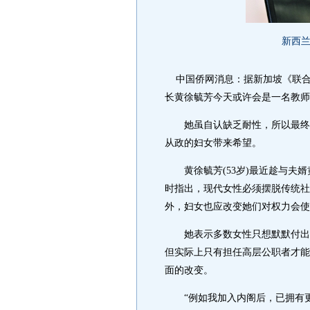
新西
中国侨网消息：据新加坡《联合
长黄徐毓芳今天或许会是一名教师
她虽自认缺乏耐性，所以最终无
从政的妇女带来希望。
黄徐毓芳(53岁)最近趁与夫婿
时指出，现代女性必须摆脱传统社
外，妇女也应改变她们对权力会使
她表示多数女性只想默默付出为
但实际上只有担任高层公职者才能
面的改变。
“例如我加入内阁后，已拥有更