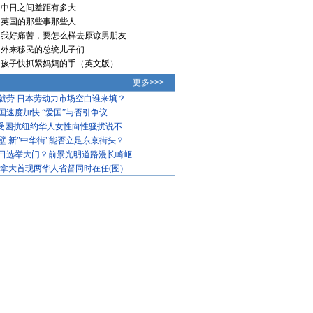
中日之间差距有多大
英国的那些事那些人
我好痛苦，要怎么样去原谅男朋友
外来移民的总统儿子们
孩子快抓紧妈妈的手（英文版）
更多>>>
就劳 日本劳动力市场空白谁来填？
国速度加快 “爱国”与否引争议
饱受困扰纽约华人女性向性骚扰说不
壁 新"中华街"能否立足东京街头？
日选举大门？前景光明道路漫长崎岖
加拿大首现两华人省督同时在任(图)