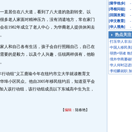
[
留学他乡
]
-
[
寻根问祖
]
-
一直居住在八大道，看到了八大道的急剧转变。以
[
回国发展
]
-
很多老人家面对精神压力，没有消遣地方，常在家门
[
华文教育
]
-
[
华人视角
]
-
会在1982年成立了老人中心，为华裔老人提供休闲去
热点关注
。
·
打压华人非法
人和自己各有生活，孩子会自行照顾自己，自己在
·
中国人移民美
·
弱势≠弱者 
需要的是毅力，以及个人兴趣，伍锐两样俱有，他盼
·
境外华商屡碰
。
·
华人何时迈进
·
李绍麟就职 
行动组”义工鹿瑜今年在纽约市立大学就读教育文
华埠小区民众。他自2005年移民纽约后，知道亚平会
，便加入该行动组，该行动组成员以下东城高中生为主，
【
编辑：
陆春艳】