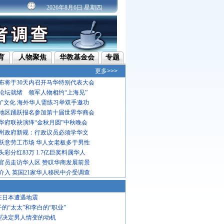
2026年8月6日 星期四
育
人物聚焦
华教基金会
专题
更多>>>
布将于30天内召开马华特别代表大会
论坛就绪 领军人物相约“上海见”
功"文化 海外华人需练习举双手邀功
地区踊跃报名参加第十届世界华商会
华府联袂演绎“金秋月圆”中秋晚会
州政府新规：行政议员必须学华文
跃意劳工市场 华人女老板多于男性
彩分红83万 1.7亿巨奖料属华人
官员走访华人区 赞叹华商发展前景
介入 英国21家华人移民中介受调查
在日本遭遇地震
子的“太太”和李白的“职业”
型决定男人情变的动机