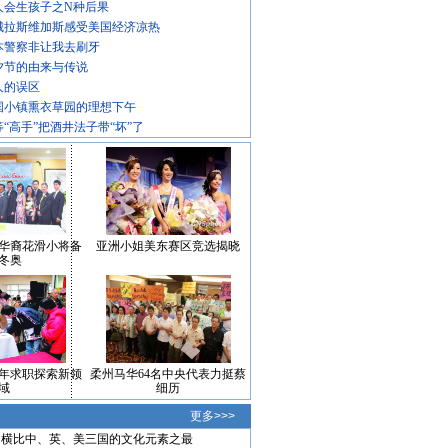
人会生孩子之N种后果
城拉斯维加斯感受美国经济凉热
本警察非让我去刷牙
夕节的由来与传说
人的误区
国小镇熏衣草园的理想下午
等“高手”把酒井法子带“坏”了
华裔花滑小将备
亚洲小姐美东赛区竞选揭晓
冬奥
年求职探索新领
柔州马华64名中央代表力挺蔡
域
细历
更多>>>
横比中、英、美三国的文化元素之最