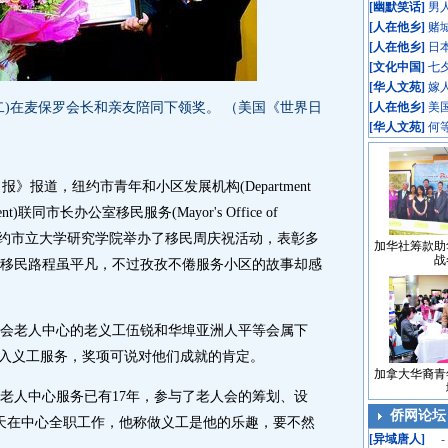
[
幽默笑话
]
男
[
人在他乡
]
赌
[
人在他乡
]
日
[
文化中国
]
七
[
华人文苑
]
嫁
在麦保罗会长和亲友陪同下领奖。 （美国《世界日
[
人在他乡
]
美
[
华人文苑
]
何
报道，纽约市青年和小区发展机构(Department
lopment)联同市长办公室移民服务(Mayor's Office of
于4月22日在纽约市立大学研究学院举办了移民周庆祝活动，表彰多
加华社筹款助
战
移民路程虽平凡，不过孜孜不倦服务小区的故事却感
老人中心的老义工伍锐和华埠亚洲人平等会属下
投入义工服务，奖项可说对他们成就的肯定。
加拿大华裔青
人中心服务已有17年，参与了老人会的筹划、设
侨网论坛
6天在中心全职工作，他称做义工是他的乐趣，要不然
[
异域唐人
]
-