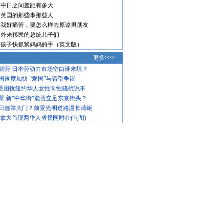
中日之间差距有多大
英国的那些事那些人
我好痛苦，要怎么样去原谅男朋友
外来移民的总统儿子们
孩子快抓紧妈妈的手（英文版）
更多>>>
就劳 日本劳动力市场空白谁来填？
国速度加快 “爱国”与否引争议
饱受困扰纽约华人女性向性骚扰说不
壁 新"中华街"能否立足东京街头？
日选举大门？前景光明道路漫长崎岖
加拿大首现两华人省督同时在任(图)