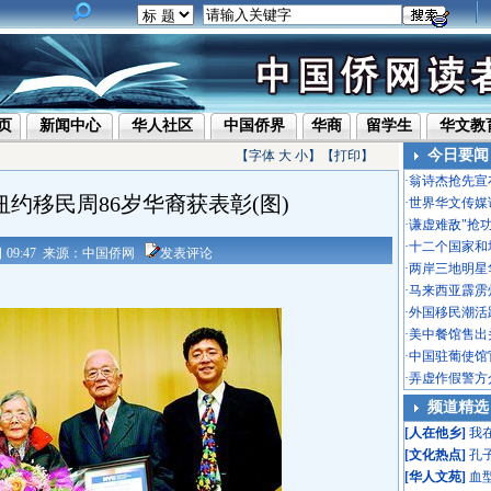
页
新闻中心
华人社区
中国侨界
华商
留学生
华文教
今日要闻
【字体
大
小
】【
打印
】
·
翁诗杰抢先宣
约移民周86岁华裔获表彰(图)
·
世界华文传媒
·
谦虚难敌"抢
·
十二个国家和
4日 09:47 来源：中国侨网
发表评论
·
两岸三地明星
·
马来西亚霹雳
·
外国移民潮活
·
美中餐馆售出头
·
中国驻葡使馆
·
弄虚作假警方
频道精选
[
人在他乡
]
我
[
文化热点
]
孔
[
华人文苑
]
血