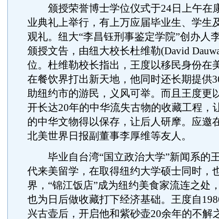
颁授荣誉博士学位仪式于24日上午在
业典礼上举行，有上万应届毕业生、学生
观礼。纽大“李昌钰刑事鉴定学院”创办人
颁授文告，由纽大校长杜维勒(David Dauwa
位。杜维勒校长指出，王度以移民身份在
在餐饮界打出新天地，他同时还长期提供30
助纽约市的游民，义风可举。而且王度更
开长达20年的中华流失古物的收藏工程，
的中华文物得以保存，让后人研摩。应邀
北美世界日报副董事李厚维等友人。
毕业自台湾“国立政治大学”新闻系的王度
代来美留学，在取得纽约大学硕士同时，
界，“锦江饭店”成为纽约美食家流连之处
也为日后做收藏打下经济基础。王度自198
兴古壶后，开启他和紫砂壶20余年的不解