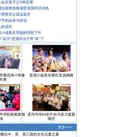
人会生孩子之N种后果
城拉斯维加斯感受美国经济凉热
本警察非让我去刷牙
夕节的由来与传说
人的误区
国小镇熏衣草园的理想下午
等“高手”把酒井法子带“坏”了
华裔花滑小将备
亚洲小姐美东赛区竞选揭晓
冬奥
年求职探索新领
柔州马华64名中央代表力挺蔡
域
细历
更多>>>
横比中、英、美三国的文化元素之最