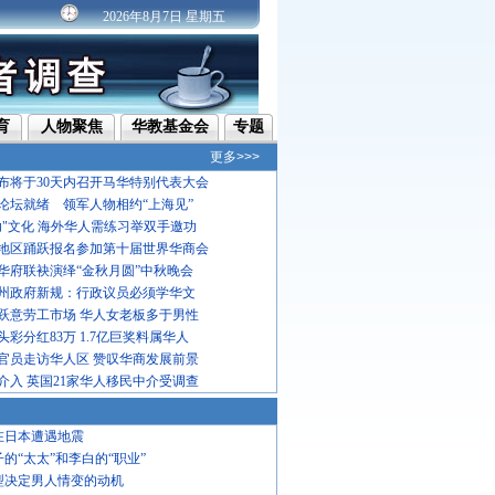
2026年8月7日 星期五
育
人物聚焦
华教基金会
专题
更多>>>
布将于30天内召开马华特别代表大会
论坛就绪 领军人物相约“上海见”
功"文化 海外华人需练习举双手邀功
地区踊跃报名参加第十届世界华商会
华府联袂演绎“金秋月圆”中秋晚会
州政府新规：行政议员必须学华文
跃意劳工市场 华人女老板多于男性
彩分红83万 1.7亿巨奖料属华人
官员走访华人区 赞叹华商发展前景
介入 英国21家华人移民中介受调查
在日本遭遇地震
子的“太太”和李白的“职业”
型决定男人情变的动机