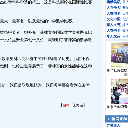
出青年科学奖的得主，这是科技部给在国际性比赛
[
幽默笑话
]
男
[
人在他乡
]
赌
[
人在他乡
]
日
[
文化中国
]
七
大，最有名，以及最难的中学数学比赛。
[
华人文苑
]
嫁
[
人在他乡
]
美
扬得奖者，她补充，菲律宾在国际数学奥林匹克比
[
华人文苑
]
何
十六位提升至第七十八位，就证明了菲律宾的数学教
数学奥林匹克比赛中的胜利缔造了历史。我们不仅
做到，也给全世界展示了，菲律宾的女性能够在这种
加华社筹款助
战
步，我们是乐观地认为，我们每年都会看到在国际
【
编辑：
王海波】
加拿大华裔青
侨网论坛
[
异域唐人
]
-