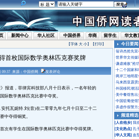
页
新闻中心
华人社区
中国侨界
华商
留学生
华文教
今日要闻
【字体
大
小
】【
打印
】
·
翁诗杰抢先宣
得首枚国际数学奥林匹克赛奖牌
·
世界华文传媒
·
谦虚难敌"抢
·
十二个国家和
1日 09:37 来源：中国侨网
发表评论
·
两岸三地明星
·
马来西亚霹雳
》报道，菲律宾科技部八月十日表示，一名年轻的
·
外国移民潮活
·
美中餐馆售出头
国际数学奥林匹克比赛中夺奖。
·
中国驻葡使馆
·
弄虚作假警方
托瓦妮特.刘(音)在二零零九年七月十日至二十二
频道精选
比赛中夺得铜奖。
[
人在他乡
]
我
次有学生在国际数学奥林匹克比赛中夺得奖牌。
[
文化热点
]
孔
[
华人文苑
]
血