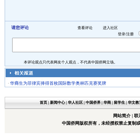
请您评论
查看评论
进入社区
登录
/
注册
本评论观点只代表网友个人观点，不代表中国侨网立场。
华裔生为菲律宾捧得首枚国际数学奥林匹克赛奖牌
·
首页
|
新闻中心
|
华人社区
|
中国侨界
|
华商
|
留学生
|
华文教
网站简介
|
联
中国侨网版权所有，未经授权禁止复制