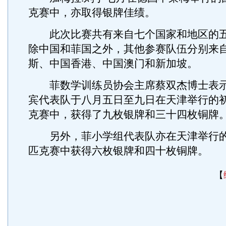
克赛中，亦取得银牌佳绩。
此次比赛共有来自七个国家和地区的五
除中国和菲国之外，其他参赛队伍分别来
斯、中国香港、中国澳门和新加坡。
菲数学训练员协会主席蔡双杰博士表示
宾代表队于八月五日至九日在天津举行的
克赛中，获得了九枚银牌和三十四枚铜牌
另外，菲小学组代表队亦在天津举行的
匹克赛中获得六枚银牌和四十枚铜牌。
【