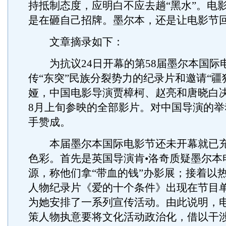
持抵制态度，应明白不应去趟“黑水”。电
是在砸自己招牌。墨尔本，还是让电影节
文章摘录如下：
为抗议24日开幕的第58届墨尔本国际
传“东突”民族分裂势力的纪录片和邀请“疆
娅，中国电影导演贾樟柯、赵亮和唐晓白
8月上旬参映的全部影片。对中国导演的举
手赞成。
本届墨尔本国际电影节还未开幕就已充
色彩。首先是英国导演肯•洛奇质疑墨尔本
源，称他们拿“带血的钱”办影展；接着以
人物纪录片《爱的十个条件》出现在节目
为她安排了一系列宣传活动。由此说明，
策人物执意要将文化活动政治化，借以干