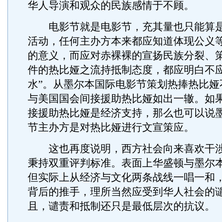
华人导演和观众的民族感情于不顾。
电影节就是电影节，充其量也只能算是
活动，任何主办方本来都应知道体现公义
的意义，而应对赤裸裸的宣扬民族分裂、
件的热比娅之流持抵制态度，都应明白不应
水”。从墨尔本国际电影节策划热捧热比娅
与美国国会间接援助热比娅如出一辙。如
接援助热比娅是经济支持，那么也可以说
节主办方是对热比娅进行文宣策应。
这也再度说明，西方社会向来喜欢干涉
秉持双重评判标准。表面上华盛顿与墨尔
但实际上从经济与文化两条战线一唱一和
背后的推手，理所当然应受到华人社会的
且，谴责和抵制还只是最低层次的抗议。