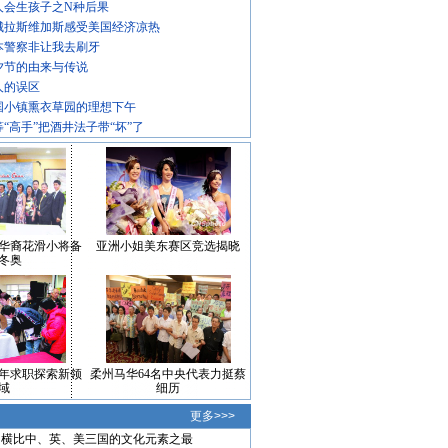
人会生孩子之N种后果
城拉斯维加斯感受美国经济凉热
本警察非让我去刷牙
夕节的由来与传说
人的误区
国小镇熏衣草园的理想下午
等“高手”把酒井法子带“坏”了
华裔花滑小将备
亚洲小姐美东赛区竞选揭晓
冬奥
年求职探索新领
柔州马华64名中央代表力挺蔡
域
细历
更多>>>
横比中、英、美三国的文化元素之最