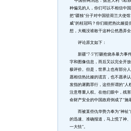
中国侨网消息：据意大利《欧联时
种偏见的人，你们可以不相信中国
把“疆独”分子对中国驻荷兰大使
威”的桂冠吗？你们能把热比娅提供
想，大概没谁敢干这种公然愚弄全
评论原文如下：
新疆“7·5”打砸抢烧杀暴力事
字和图像信息，而后又以完全开放
极评价。但是，世界上也有部分人
愿相信热比娅的谎言，也不愿承认
发指的屠戮罪行，这些所谓的“人
注意尊重人权。在他们眼中，残害
命财产安全的中国政府倒成了“施
而被某些仇华势力奉为“神祉”的
的迅速、准确报道，马上慌了神、
一大怯”。