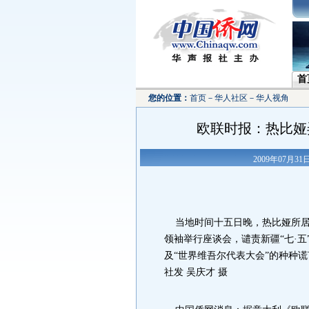
首
您的位置：
首页
－
华人社区
－
华人视角
欧联时报：热比娅
2009年07月3
当地时间十五日晚，热比娅所居
领袖举行座谈会，谴责新疆“七·
及“世界维吾尔代表大会”的种种
社发 吴庆才 摄