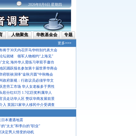
2026年8月6日 星期四
育
人物聚焦
华教基金会
专题
更多>>>
布将于30天内召开马华特别代表大会
论坛就绪 领军人物相约“上海见”
功"文化 海外华人需练习举双手邀功
地区踊跃报名参加第十届世界华商会
华府联袂演绎“金秋月圆”中秋晚会
州政府新规：行政议员必须学华文
跃意劳工市场 华人女老板多于男性
彩分红83万 1.7亿巨奖料属华人
官员走访华人区 赞叹华商发展前景
介入 英国21家华人移民中介受调查
在日本遭遇地震
子的“太太”和李白的“职业”
型决定男人情变的动机