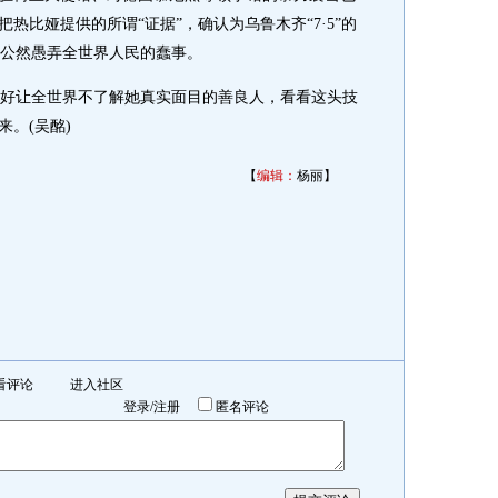
热比娅提供的所谓“证据”，确认为乌鲁木齐“7·5”的
公然愚弄全世界人民的蠢事。
让全世界不了解她真实面目的善良人，看看这头技
来。(吴酩)
【
编辑：
杨丽】
看评论
进入社区
登录
/
注册
匿名评论