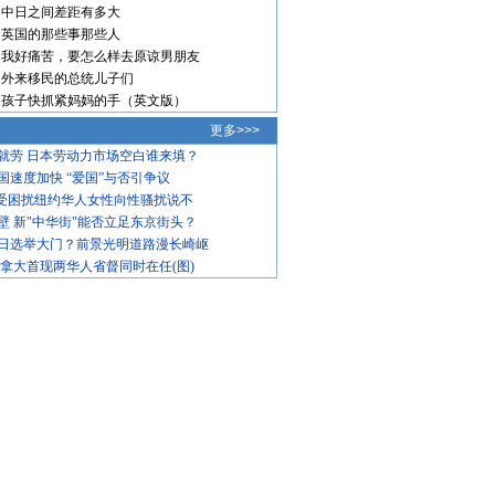
中日之间差距有多大
英国的那些事那些人
我好痛苦，要怎么样去原谅男朋友
外来移民的总统儿子们
孩子快抓紧妈妈的手（英文版）
更多>>>
就劳 日本劳动力市场空白谁来填？
国速度加快 “爱国”与否引争议
饱受困扰纽约华人女性向性骚扰说不
壁 新"中华街"能否立足东京街头？
日选举大门？前景光明道路漫长崎岖
加拿大首现两华人省督同时在任(图)