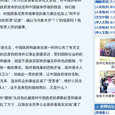
报》7月31日发表署名评论文章说，对中国怀有种
[
幽默笑话
]
男
政府发布的信息和中国媒体所做的报道，你们能
[
人在他乡
]
赌
[
人在他乡
]
日
馆、对德国慕尼黑等领事馆的暴力袭击也加上“和平示
[
文化中国
]
七
的所谓“证据”，确认为乌鲁木齐“7·5”的场景吗？我
[
华人文苑
]
嫁
世界人民的蠢事。
[
人在他乡
]
美
[
华人文苑
]
何
件发生后，中国政府和媒体在第一时间公布了有关文
的态度协助境外记者赴新疆采访，受到国际社会的积
和媒体，就是不愿放弃固有的偏见和有色的眼镜，宁
加华社筹款助
战
铁一般的事实。面对着残暴的恐怖歹徒，面对着令人
权卫士”，却操起一贯的腔调，让中国政府保持克制、
无辜、滥杀民众的暴徒反成了“受害者”，维护人民生
暴人”，这不是典型的颠倒黑白，又是什么？
加拿大华裔青
“疆独”头目热比娅面对中国政府的果断处置和媒体
乱了方寸，以致在全世界公众面前着着实实地“露了
侨网论坛
[
异域唐人
]
-