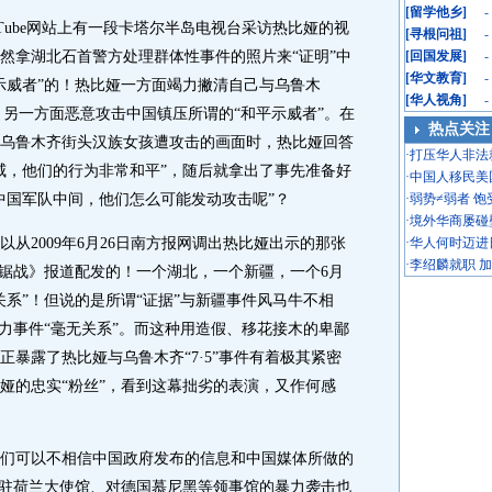
[
留学他乡
]
-
ube网站上有一段卡塔尔半岛电视台采访热比娅的视
[
寻根问祖
]
-
然拿湖北石首警方处理群体性事件的照片来“证明”中
[
回国发展
]
-
[
华文教育
]
-
示威者”的！热比娅一方面竭力撇清自己与乌鲁木
[
华人视角
]
-
系，另一方面恶意攻击中国镇压所谓的“和平示威者”。在
热点关注
乌鲁木齐街头汉族女孩遭攻击的画面时，热比娅回答
·
打压华人非法
威，他们的行为非常和平”，随后就拿出了事先准备好
·
中国人移民美
中国军队中间，他们怎么可能发动攻击呢”？
·
弱势≠弱者 
·
境外华商屡碰
2009年6月26日南方报网调出热比娅出示的那张
·
华人何时迈进
·
李绍麟就职 
拉锯战》报道配发的！一个湖北，一个新疆，一个6月
无关系”！但说的是所谓“证据”与新疆事件风马牛不相
暴力事件“毫无关系”。而这种用造假、移花接木的卑鄙
暴露了热比娅与乌鲁木齐“7·5”事件有着极其紧密
娅的忠实“粉丝”，看到这幕拙劣的表演，又作何感
可以不相信中国政府发布的信息和中国媒体所做的
国驻荷兰大使馆、对德国慕尼黑等领事馆的暴力袭击也