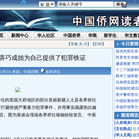
页
新闻中心
华人社区
中国侨界
华商
留学生
华文教
今日要闻
【字体
大
小
】【
打印
】
·
翁诗杰抢先宣
弄巧成拙为自己提供了犯罪铁证
·
世界华文传媒
·
谦虚难敌"抢
·
十二个国家和
1日 09:14 来源：中国侨网
发表评论
·
两岸三地明星
·
马来西亚霹雳
·
外国移民潮活
·
美中餐馆售出头
住的美国大府地区的部分美籍新疆人士及各界侨社
·
中国驻葡使馆
·
弄虚作假警方
五”打砸抢烧严重暴力犯罪事件，并用事实揭露热比娅
谎言。图为座谈会现场各界侨社领袖纷纷发言。 中新
频道精选
[
人在他乡
]
我
[
文化热点
]
孔
[
华人文苑
]
血