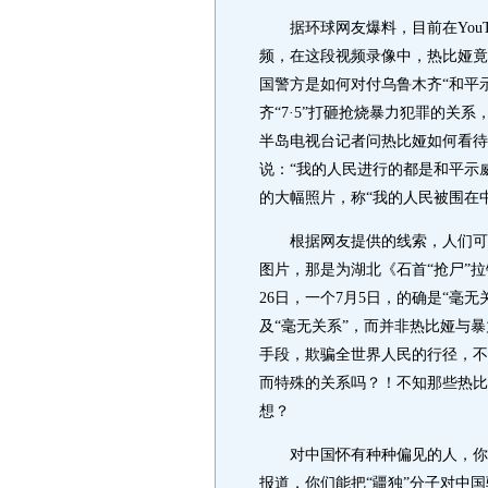
据环球网友爆料，目前在YouT
频，在这段视频录像中，热比娅竟
国警方是如何对付乌鲁木齐“和平
齐“7·5”打砸抢烧暴力犯罪的关
半岛电视台记者问热比娅如何看待
说：“我的人民进行的都是和平示
的大幅照片，称“我的人民被围在
根据网友提供的线索，人们可以从
图片，那是为湖北《石首“抢尸”
26日，一个7月5日，的确是“毫
及“毫无关系”，而并非热比娅与
手段，欺骗全世界人民的行径，不正
而特殊的关系吗？！不知那些热比
想？
对中国怀有种种偏见的人，你们
报道，你们能把“疆独”分子对中