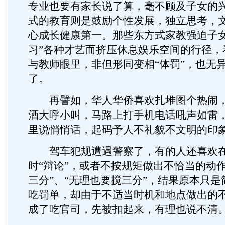
专业也要有家长说了算，毫不顾及子女的
式的教育则是鼓励个性发展，独立思考，
心成长健康第一。那些东方式家教强迫子女
习”各种才艺而挤压休息娱乐空间的行径，
与教师眼里，非但形同变相“体罚”，也无
了。
再譬如，华人华侨喜欢扎堆图个热闹，
酒大呼小叫，马路上打手机电话吼声如雷
里说悄悄话，起码予人不礼貌不文明的印
驾车犯规遭遇警察了，有的人还喜欢在
时“辩论”，或者不按规矩做出不恰当的动
三分”、“无理也要搅三分”，结果原本只
吃罚单，却由于不适当时机和地点做出的
成了吃官司，先被扣起来，有理也说不清