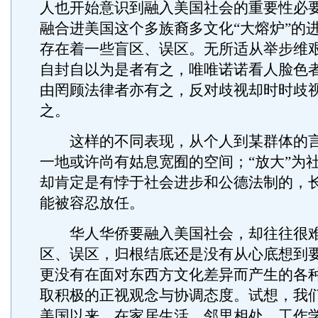
人也开始意识到融入美国社会的重要性必
融合进美国这个多族裔多文化“大熔炉”的
存在着一些盲区、误区。无所适从举步维
自封自以为是者有之，唯唯诺诺看人脸色
由罔顾法律者亦有之，反对歧视却时时歧
之。
这样的不同表现，从个人到某群体的言
一地或许尚有姑息宽囿的空间；“放大”为
却肯定是有悖于社会进步和公德法制的，
能被容忍放任。
华人华侨要融入美国社会，却往往很难
区、误区，归根结底还是没有从心底想到要
更没有在面对东西方文化差异而产生的各
取积极的正视观念与协调态度。试想，我
美国以来，在家居生活、邻里相处、工作