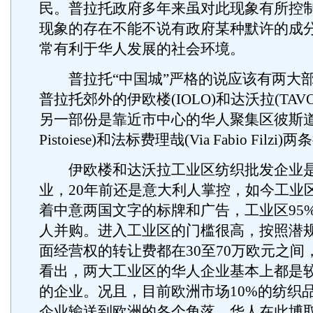
民。普拉托政府多年来虽对此现象有所控
现象的存在不能不说有政府某种默许的成
常有利于华人发展的社会环境。
普拉托“中国城”严格的说应该有两大部
普拉托郊外的伊欧楼(IOLO)和达沃拉(TAV
另一部份是靠近市中心的华人聚集区彼斯道耶
Pistoiese)和法标费理哉(Via Fabio Filzi)
伊欧楼和达沃拉工业区纺织批发企业是
业，20年前还是意大利人掌控，如今工业
着中意两国文字的标牌和广告，工业区95
人并购。进入工业区的门槛很高，按照潜
面经营权的转让费都在30至70万欧元之间
看出，两大工业区的华人企业基本上都是
的企业。况且，目前欧洲市场10%的纺织
企业输送到欧洲的各个角落，华人在此博