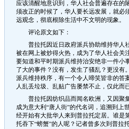
应该清醒地意识到，华人社会普遍存在的
须改正的时候了，华人要长远发展，就必
远观念，彻底根除生活中不文明的现象。
评论原文如下：
普拉托因近日政府派兵协助维持华人社
被在网上被炒得火热，成为了华人社会关
要知道和平时期派兵维持治安绝非一件小
了大的事件？没有，发生了骚乱？更没有
派兵维持秩序，有一个令人啼笑皆非的答
人乱丢垃圾、乱贴广告屡禁不止，仅此而
普拉托因纺织品而闻名欧洲，又因聚集
成为意大利“唐人街”的代名词，追溯到上世
经开始有大批华人来到普拉托定居。谁是
托吞下“螃蟹”的人呢？记者曾多次到普拉