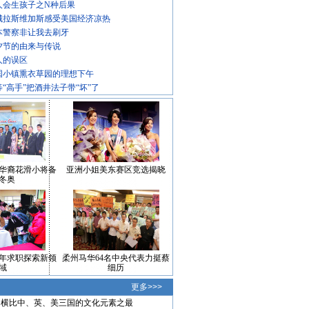
人会生孩子之N种后果
城拉斯维加斯感受美国经济凉热
本警察非让我去刷牙
夕节的由来与传说
人的误区
国小镇熏衣草园的理想下午
等“高手”把酒井法子带“坏”了
华裔花滑小将备
亚洲小姐美东赛区竞选揭晓
冬奥
年求职探索新领
柔州马华64名中央代表力挺蔡
域
细历
更多>>>
横比中、英、美三国的文化元素之最