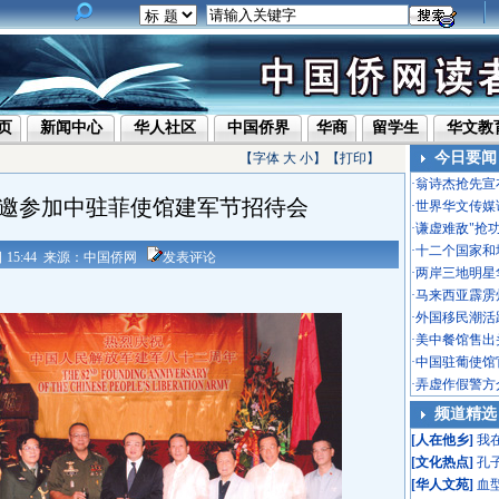
页
新闻中心
华人社区
中国侨界
华商
留学生
华文教
今日要闻
【字体
大
小
】【
打印
】
·
翁诗杰抢先宣
邀参加中驻菲使馆建军节招待会
·
世界华文传媒
·
谦虚难敌"抢
·
十二个国家和
0日 15:44 来源：中国侨网
发表评论
·
两岸三地明星
·
马来西亚霹雳
·
外国移民潮活
·
美中餐馆售出头
·
中国驻葡使馆
·
弄虚作假警方
频道精选
[
人在他乡
]
我
[
文化热点
]
孔
[
华人文苑
]
血