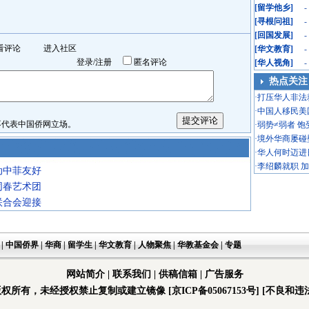
[
留学他乡
]
-
[
寻根问祖
]
-
[
回国发展
]
-
看评论
进入社区
[
华文教育
]
-
登录
/
注册
匿名评论
[
华人视角
]
-
热点关注
·
打压华人非法
·
中国人移民美
表中国侨网立场。
·
弱势≠弱者 
·
境外华商屡碰
·
华人何时迈进
·
李绍麟就职 
动中菲友好
同春艺术团
联合会迎接
|
中国侨界
|
华商
|
留学生
|
华文教育
|
人物聚焦
|
华教基金会
|
专题
网站简介
|
联系我们
|
供稿信箱
|
广告服务
版权所有，未经授权禁止复制或建立镜像
[京ICP备05067153号]
[不良和违