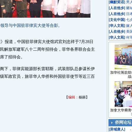
[
幽默笑话
]
男
[
人在他乡
]
赌
[
人在他乡
]
日
[
文化中国
]
七
会领导与中国驻菲律宾大使等合影。
[
华人文苑
]
嫁
[
人在他乡
]
美
[
华人文苑
]
何
报道，中国驻菲律宾大使馆武官刘忠祥于7月28日
民解放军建军八十二周年招待会，菲华各界联合会主
席了招待会。
下，菲律宾能源部长雷耶斯，武装部队总参谋长伊
加华社筹款助
级军政官员，旅菲华人华侨和外国驻菲使节等近三百
战
【
编辑：
杨丽】
加拿大华裔青
侨网论坛
[
异域唐人
]
-