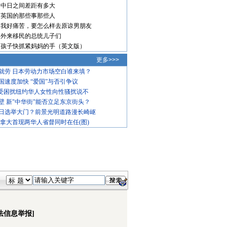
中日之间差距有多大
英国的那些事那些人
我好痛苦，要怎么样去原谅男朋友
外来移民的总统儿子们
孩子快抓紧妈妈的手（英文版）
更多>>>
就劳 日本劳动力市场空白谁来填？
国速度加快 “爱国”与否引争议
饱受困扰纽约华人女性向性骚扰说不
壁 新"中华街"能否立足东京街头？
日选举大门？前景光明道路漫长崎岖
加拿大首现两华人省督同时在任(图)
法信息举报]