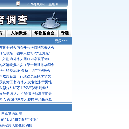
2026年8月6日 星期四
育
人物聚焦
华教基金会
专题
更多>>>
布将于30天内召开马华特别代表大会
论坛就绪 领军人物相约“上海见”
功"文化 海外华人需练习举双手邀功
地区踊跃报名参加第十届世界华商会
华府联袂演绎“金秋月圆”中秋晚会
州政府新规：行政议员必须学华文
跃意劳工市场 华人女老板多于男性
彩分红83万 1.7亿巨奖料属华人
官员走访华人区 赞叹华商发展前景
介入 英国21家华人移民中介受调查
在日本遭遇地震
子的“太太”和李白的“职业”
型决定男人情变的动机