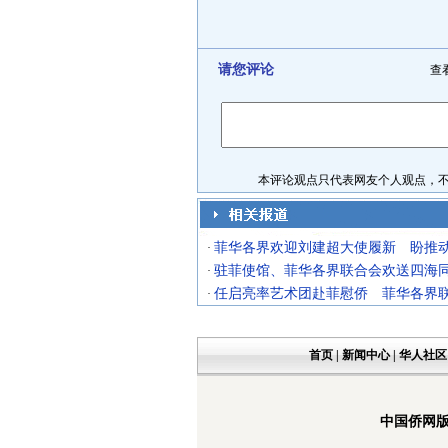
请您评论
查
本评论观点只代表网友个人观点，不代
菲华各界欢迎刘建超大使履新 盼推
·
驻菲使馆、菲华各界联合会欢送四海
·
任启亮率艺术团赴菲慰侨 菲华各界
·
首页
|
新闻中心
|
华人社区
中国侨网