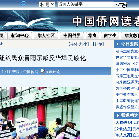
页
新闻中心
华人社区
中国侨界
华商
留学生
华文教
今日要闻
洲
【字体
大
小
】【
打印
】
·
翁诗杰抢先宣
纽约民众冒雨示威反华埠贵族化
·
世界华文传媒
·
谦虚难敌"抢
·
十二个国家和
1日 10:11 来源：中国侨网
发表评论
·
两岸三地明星
·
马来西亚霹雳
·
外国移民潮活
·
美中餐馆售出头
·
中国驻葡使馆
·
弄虚作假警方
频道精选
[
人在他乡
]
我
[
文化热点
]
孔
[
华人文苑
]
血