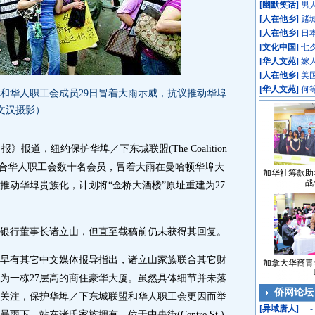
[
幽默笑话
]
男
[
人在他乡
]
赌
[
人在他乡
]
日
[
文化中国
]
七
[
华人文苑
]
嫁
[
人在他乡
]
美
[
华人文苑
]
何
华人职工会成员29日冒着大雨示威，抗议推动华埠
文汉摄影）
道，纽约保护华埠／下东城联盟(The Coalition
／LES)29日联合华人职工会数十名会员，冒着大雨在曼哈顿华埠大
加华社筹款助
战
推动华埠贵族化，计划将“金桥大酒楼”原址重建为27
银行董事长诸立山，但直至截稿前仍未获得其回复。
有其它中文媒体报导指出，诸立山家族联合其它财
加拿大华裔青
为一栋27层高的商住豪华大厦。虽然具体细节并未落
侨网论坛
关注，保护华埠／下东城联盟和华人职工会更因而举
[
异域唐人
]
-
下，站在诸氏家族拥有、位于中央街(Centre St.)