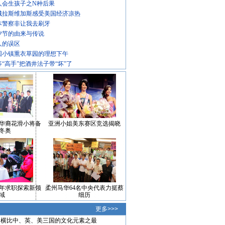
人会生孩子之N种后果
城拉斯维加斯感受美国经济凉热
本警察非让我去刷牙
夕节的由来与传说
人的误区
国小镇熏衣草园的理想下午
等“高手”把酒井法子带“坏”了
华裔花滑小将备
亚洲小姐美东赛区竞选揭晓
冬奥
年求职探索新领
柔州马华64名中央代表力挺蔡
域
细历
更多>>>
横比中、英、美三国的文化元素之最