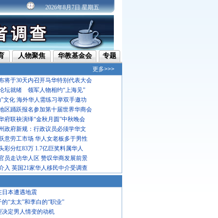
2026年8月7日 星期五
育
人物聚焦
华教基金会
专题
更多>>>
布将于30天内召开马华特别代表大会
论坛就绪 领军人物相约“上海见”
功"文化 海外华人需练习举双手邀功
地区踊跃报名参加第十届世界华商会
华府联袂演绎“金秋月圆”中秋晚会
州政府新规：行政议员必须学华文
跃意劳工市场 华人女老板多于男性
彩分红83万 1.7亿巨奖料属华人
官员走访华人区 赞叹华商发展前景
介入 英国21家华人移民中介受调查
在日本遭遇地震
子的“太太”和李白的“职业”
型决定男人情变的动机