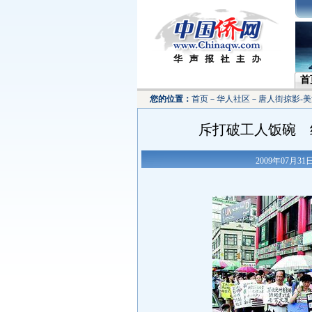
首
您的位置：
首页
－
华人社区
－
唐人街掠影-美
斥打破工人饭碗 
2009年07月3