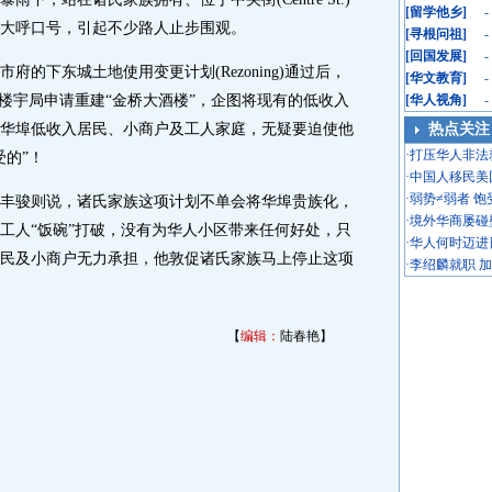
[
留学他乡
]
-
大呼口号，引起不少路人止步围观。
[
寻根问祖
]
-
[
回国发展
]
-
下东城土地使用变更计划(Rezoning)通过后，
[
华文教育
]
-
向楼宇局申请重建“金桥大酒楼”，企图将现有的低收入
[
华人视角
]
-
华埠低收入居民、小商户及工人家庭，无疑要迫使他
热点关注
·
打压华人非法
受的”！
·
中国人移民美
·
弱势≠弱者 
骏则说，诸氏家族这项计划不单会将华埠贵族化，
·
境外华商屡碰
工人“饭碗”打破，没有为华人小区带来任何好处，只
·
华人何时迈进
民及小商户无力承担，他敦促诸氏家族马上停止这项
·
李绍麟就职 
【
编辑：
陆春艳】