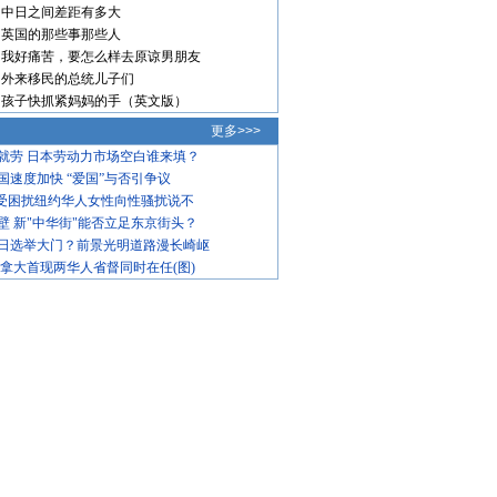
中日之间差距有多大
英国的那些事那些人
我好痛苦，要怎么样去原谅男朋友
外来移民的总统儿子们
孩子快抓紧妈妈的手（英文版）
更多>>>
就劳 日本劳动力市场空白谁来填？
国速度加快 “爱国”与否引争议
饱受困扰纽约华人女性向性骚扰说不
壁 新"中华街"能否立足东京街头？
日选举大门？前景光明道路漫长崎岖
加拿大首现两华人省督同时在任(图)