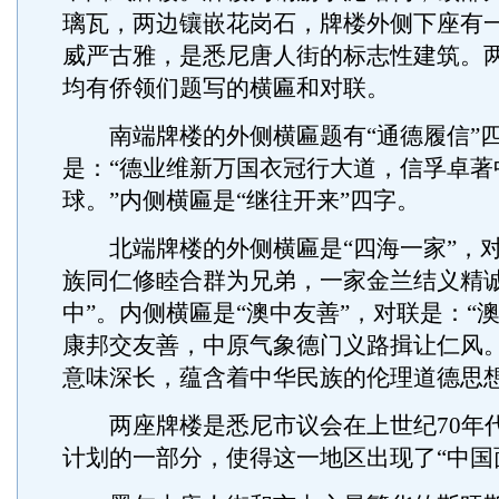
璃瓦，两边镶嵌花岗石，牌楼外侧下座有
威严古雅，是悉尼唐人街的标志性建筑。
均有侨领们题写的横匾和对联。
南端牌楼的外侧横匾题有“通德履信”四
是：“德业维新万国衣冠行大道，信孚卓著
球。”内侧横匾是“继往开来”四字。
北端牌楼的外侧横匾是“四海一家”，对
族同仁修睦合群为兄弟，一家金兰结义精
中”。内侧横匾是“澳中友善”，对联是：“
康邦交友善，中原气象德门义路揖让仁风。
意味深长，蕴含着中华民族的伦理道德思
两座牌楼是悉尼市议会在上世纪70年
计划的一部分，使得这一地区出现了“中国