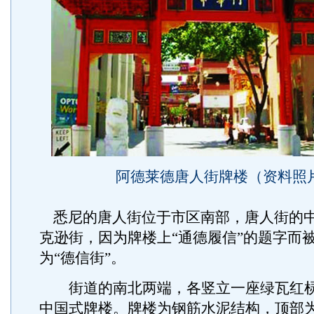
阿德莱德唐人街牌楼（资料照
悉尼的唐人街位于市区南部，唐人街的
克逊街，因为牌楼上“通德履信”的题字而
为“德信街”。
街道的南北两端，各竖立一座绿瓦红棂
中国式牌楼。牌楼为钢筋水泥结构，顶部