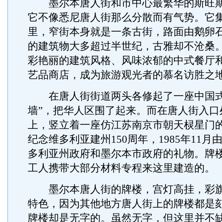
墨尔本唐人街和市中心最繁华的斯旺斯
它不像悉尼唐人街那么分散而有气势。它
里，窄街本身就是一条古街，路面由鹅卵
的建筑物大多超过半世纪，古雅却不沧桑
彩艳丽的建筑风格、风味浓郁的中式餐厅
艺品商店，成为旅游观光者的慕名访胜之
在唐人街街道两头各修起了一座中国式
墙”，把华人区围了起来。而在唐人街入口
上，竖立着一座仿江苏南京市朝天棂星门
纪念维多利亚建州150周年，1985年11
多利亚州政府和墨尔本市政府的礼物。牌楼
工人携带大部分材料专程来这里建造的。
墨尔本唐人街的牌楼，宫灯高挂，彩旗
特色，因为其他地方唐人街上的牌楼都是
牌楼却是无字的。虽然无字，但这里并不