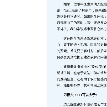
如果一位眼科医生为病人配眼镜
是：“我已经戴了10多年，效果
道这是行不通的。如果医生还说：
西都扭曲了的同时，医生还反复说
不得了。我们常说遇事要将心比心
这位医生尚未诊断就开处方，谁
白、妄下断语的毛病。因此我必须
的要素。首先要了解对方，然后争
要改变匆匆忙忙去建议或解决问题
要培养设身处地的“换位”沟通
望被了解，也急于表达，但却常常
的准确信息，还有助于双方情感的
和、能抵御外界干扰和博采众家之
习惯六：1+1可以大于2
统合综效是对付阻碍成长与改变