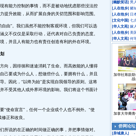
[
幽默笑话
]
男
现有能力控制的事情，而不是被动地忧虑那些没法控
[
人在他乡
]
赌
力提升效能，从而扩展自身的关切范围和影响范围。
[
人在他乡
]
日
[
文化中国
]
七
自由”。我们虽然不能控制客观环境，但我们可以选
[
华人文苑
]
嫁
[
人在他乡
]
美
涵义不仅仅是采取行动，还代表对自己负责的态度。
[
华人文苑
]
何
境，并且人有能力也有责任创造有利的外在环境。
划
向，因徘徊和迷途消耗了生命。而高效能的人懂得
自己要成为什么人，想做些什么，要拥有什么，并且
加华社筹款助
战
导。因此，“以终为始”是实现自我领导的原则。这将
并不受其他人或外界环境的影响。我们将这个书面计
“使命宣言”，任何一个企业或个人也不例外。“使
加拿大华裔青
续修正和改良。
侨网论坛
所说的在正确的时间做正确的事，并把事情做对。
[
异域唐人
]
-