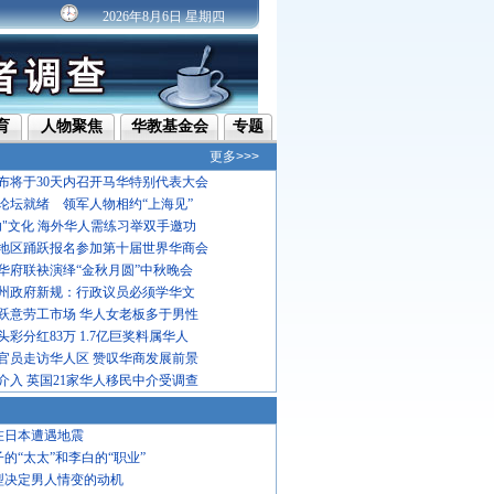
2026年8月6日 星期四
育
人物聚焦
华教基金会
专题
更多>>>
布将于30天内召开马华特别代表大会
论坛就绪 领军人物相约“上海见”
功"文化 海外华人需练习举双手邀功
地区踊跃报名参加第十届世界华商会
华府联袂演绎“金秋月圆”中秋晚会
州政府新规：行政议员必须学华文
跃意劳工市场 华人女老板多于男性
彩分红83万 1.7亿巨奖料属华人
官员走访华人区 赞叹华商发展前景
介入 英国21家华人移民中介受调查
在日本遭遇地震
子的“太太”和李白的“职业”
型决定男人情变的动机