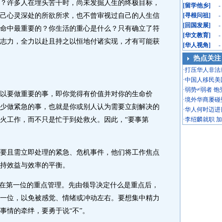
？许多人在埋头苦干时，尚未发掘人生的终极目标，
[
留学他乡
]
-
己心灵深处的所欲所求，也不曾审视过自己的人生信
[
寻根问祖
]
-
[
回国发展
]
-
命中最重要的？你生活的重心是什么？只有确立了符
[
华文教育
]
-
志力，全力以赴且持之以恒地付诸实现，才有可能获
[
华人视角
]
-
热点关注
·
打压华人非法
·
中国人移民美
·
弱势≠弱者 
要做重要的事，即你觉得有价值并对你的生命价
·
境外华商屡碰
少做紧急的事，也就是你或别人认为需要立刻解决的
·
华人何时迈进
火工作，而不只是忙于到处救火。因此，“要事第
·
李绍麟就职 
且需立即处理的紧急、危机事件，他们将工作焦点
持效益与效率的平衡。
在第一位的重点管理。先由领导决定什么是重点后，
一位，以免被感觉、情绪或冲动左右。要想集中精力
事情的牵绊，要勇于说“不”。