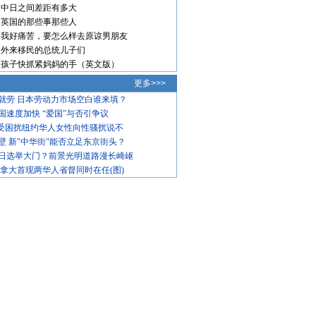
中日之间差距有多大
英国的那些事那些人
我好痛苦，要怎么样去原谅男朋友
外来移民的总统儿子们
孩子快抓紧妈妈的手（英文版）
更多>>>
就劳 日本劳动力市场空白谁来填？
国速度加快 “爱国”与否引争议
饱受困扰纽约华人女性向性骚扰说不
壁 新"中华街"能否立足东京街头？
日选举大门？前景光明道路漫长崎岖
加拿大首现两华人省督同时在任(图)