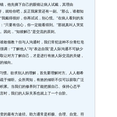
，他先摘下自己的眼镜让病人试戴，其理由
很好，就给你吧，反正我家里还有一副。”那么，谁都知
“我戴得很好，你再试试，别心慌。”在病人看到的东
：“只要有信心，你一定能看得到。”那就真叫人哭笑
。因此，“知彼解己”是交流的原则。
敢领教？但与人沟通时，我们常犯这种不分青红皂
强调：“了解他人”与“表达自我”是人际沟通不可缺少
取让对方了解自己，才是进行有效人际交流的关键，
的倾向。
习惯。欲求别人的理解，首先要理解对方。人人都希
疏于倾听。众所周知，有效的倾听不仅可以获取广泛
积累。当我们的修养到了能把握自己、保持心态平
言时，我们的人际关系也就上了一个台阶。
的最有力途径。助力通常是积极、合理、自觉、符