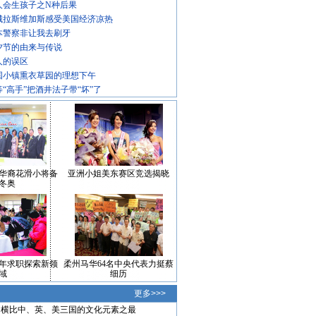
人会生孩子之N种后果
城拉斯维加斯感受美国经济凉热
本警察非让我去刷牙
夕节的由来与传说
人的误区
国小镇熏衣草园的理想下午
等“高手”把酒井法子带“坏”了
华裔花滑小将备
亚洲小姐美东赛区竞选揭晓
冬奥
年求职探索新领
柔州马华64名中央代表力挺蔡
域
细历
更多>>>
横比中、英、美三国的文化元素之最