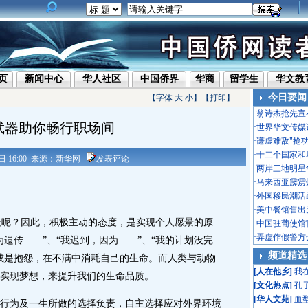
页
新闻中心
华人社区
中国侨界
华商
留学生
华文教
今日要闻
【字体
大
小
】【
打印
】
·
翁诗杰抢先宣
武器助你畅行职场间
·
世界华文传媒
·
谦虚难敌"抢
·
十二个国家和
10日 16:00 来源：新华网
发表评论
·
两岸三地明星
·
马来西亚霹雳
·
外国移民潮活
·
美中餐馆售出头
呢？因此，积极主动的态度，是实现个人愿景的原
·
中国驻葡使馆
·
弄虚作假警方
遗传……”、“我迟到，因为……”、“我的计划没完
频道精选
或是抱怨，在不满中消耗自己的生命。而人类与动物
[
人在他乡
]
我
实现梦想，来提升我们的生命品质。
[
文化热点
]
孔
[
华人文苑
]
血
为及一生所做的选择负责，自主选择应对外界环境