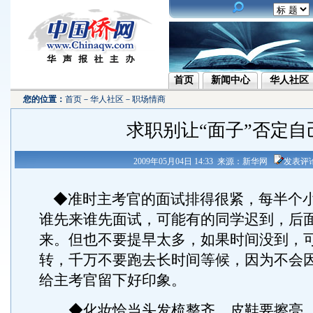
首页
新闻中心
华人社区
您的位置：
首页
－
华人社区
－
职场情商
求职别让“面子”否定自
2009年05月04日 14:33 来源：新华网
发表评
◆准时主考官的面试排得很紧，每半个
谁先来谁先面试，可能有的同学迟到，后
来。但也不要提早太多，如果时间没到，
转，千万不要跑去长时间等候，因为不会
给主考官留下好印象。
◆化妆恰当头发梳整齐，皮鞋要擦亮，