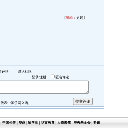
【
编辑：
史词】
看评论
进入社区
登录
/
注册
匿名评论
表中国侨网立场。
|
中国侨界
|
华商
|
留学生
|
华文教育
|
人物聚焦
|
华教基金会
|
专题