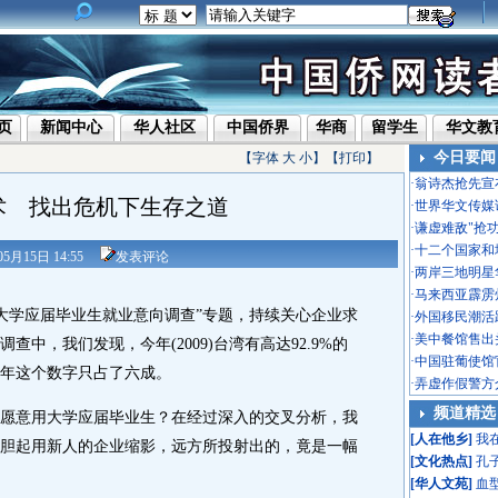
页
新闻中心
华人社区
中国侨界
华商
留学生
华文教
今日要闻
【字体
大
小
】【
打印
】
·
翁诗杰抢先宣
”术 找出危机下生存之道
·
世界华文传媒
·
谦虚难敌"抢
·
十二个国家和
05月15日 14:55
发表评论
·
两岸三地明星
·
马来西亚霹雳
大学应届毕业生就业意向调查”专题，持续关心企业求
·
外国移民潮活
·
美中餐馆售出头
中，我们发现，今年(2009)台湾有高达92.9%的
·
中国驻葡使馆
去年这个数字只占了六成。
·
弄虚作假警方
频道精选
意用大学应届毕业生？在经过深入的交叉分析，我
[
人在他乡
]
我
胆起用新人的企业缩影，远方所投射出的，竟是一幅
[
文化热点
]
孔
[
华人文苑
]
血