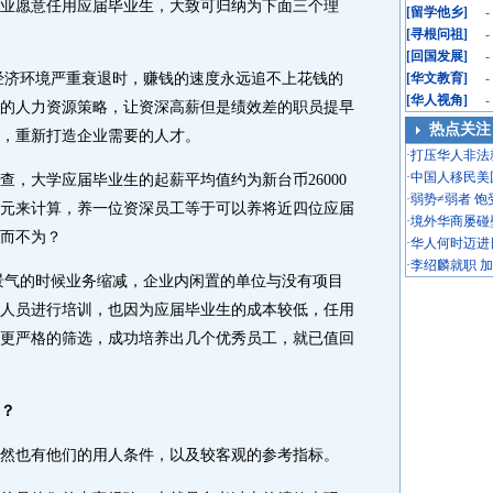
愿意任用应届毕业生，大致可归纳为下面三个理
[
留学他乡
]
-
[
寻根问祖
]
-
[
回国发展
]
-
济环境严重衰退时，赚钱的速度永远追不上花钱的
[
华文教育
]
-
[
华人视角
]
-
的人力资源策略，让资深高薪但是绩效差的职员提早
热点关注
，重新打造企业需要的人才。
·
打压华人非法
·
中国人移民美
大学应届毕业生的起薪平均值约为新台币26000
·
弱势≠弱者 
万元来计算，养一位资深员工等于可以养将近四位应届
·
境外华商屡碰
而不为？
·
华人何时迈进
·
李绍麟就职 
气的时候业务缩减，企业内闲置的单位与没有项目
人员进行培训，也因为应届毕业生的成本较低，任用
更严格的筛选，成功培养出几个优秀员工，就已值回
？
也有他们的用人条件，以及较客观的参考指标。