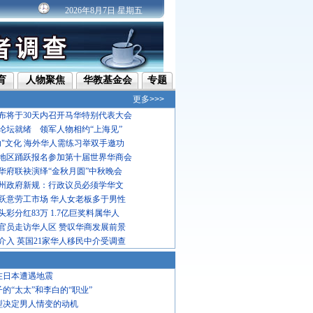
2026年8月7日 星期五
育
人物聚焦
华教基金会
专题
更多>>>
布将于30天内召开马华特别代表大会
论坛就绪 领军人物相约“上海见”
功"文化 海外华人需练习举双手邀功
地区踊跃报名参加第十届世界华商会
华府联袂演绎“金秋月圆”中秋晚会
州政府新规：行政议员必须学华文
跃意劳工市场 华人女老板多于男性
彩分红83万 1.7亿巨奖料属华人
官员走访华人区 赞叹华商发展前景
介入 英国21家华人移民中介受调查
在日本遭遇地震
子的“太太”和李白的“职业”
型决定男人情变的动机