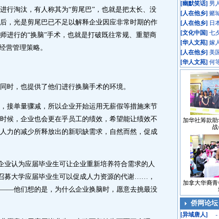
[
幽默笑话
]
男
行淘汰，有人称其为“剪尾巴”，也就是把太长、没
[
人在他乡
]
赌
后，光是剪尾巴已不足以解释企业因应非常时期的作
[
人在他乡
]
日
[
文化中国
]
七
师进行的“换脑”手术，也就是打破既往常规、重塑商
[
华人文苑
]
嫁
的经营管理策略。
[
人在他乡
]
美
[
华人文苑
]
何
时，也提供了他们进行换脑手术的环境。
接单量骤减，所以企业开始运用无薪假等措施来节
时候，企业也会更在乎员工的绩效，希望能让绩效不
加华社筹款助
战
人力的减少所释放出的新职缺需求，自然而然，促成
企业认为应届毕业生可让企业重新培养符合需求的人
认为召募大学应届毕业生可以促成人力资源的代谢……，
加拿大华裔青
——他们想的是，为什么企业换脑时，愿意去挑最没
侨网论坛
[
异域唐人
]
-