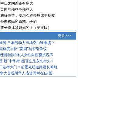
中日之间差距有多大
英国的那些事那些人
我好痛苦，要怎么样去原谅男朋友
外来移民的总统儿子们
孩子快抓紧妈妈的手（英文版）
更多>>>
就劳 日本劳动力市场空白谁来填？
国速度加快 “爱国”与否引争议
饱受困扰纽约华人女性向性骚扰说不
壁 新"中华街"能否立足东京街头？
日选举大门？前景光明道路漫长崎岖
加拿大首现两华人省督同时在任(图)