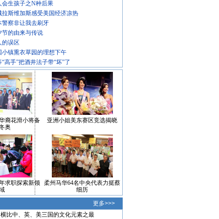
人会生孩子之N种后果
城拉斯维加斯感受美国经济凉热
本警察非让我去刷牙
夕节的由来与传说
人的误区
国小镇熏衣草园的理想下午
等“高手”把酒井法子带“坏”了
华裔花滑小将备
亚洲小姐美东赛区竞选揭晓
冬奥
年求职探索新领
柔州马华64名中央代表力挺蔡
域
细历
更多>>>
横比中、英、美三国的文化元素之最