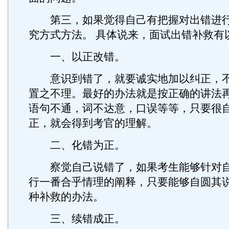
第三，如果觉得自己有把握对出错进行
究方式方法。 具体说来，面试出错补救有
一、以正改错。
意识到错了，就要诚实地加以纠正，不
置之不理。最好的办法就是按正确的讲法
语句不通，词不达意，口误等等，只要很
正，就会得到考官的理解。
二、化错为正。
察觉自己说错了，如果考生能够针对自
行一番合乎情理的阐释，只要能够自圆其
种补救的办法。
三、续错成正。