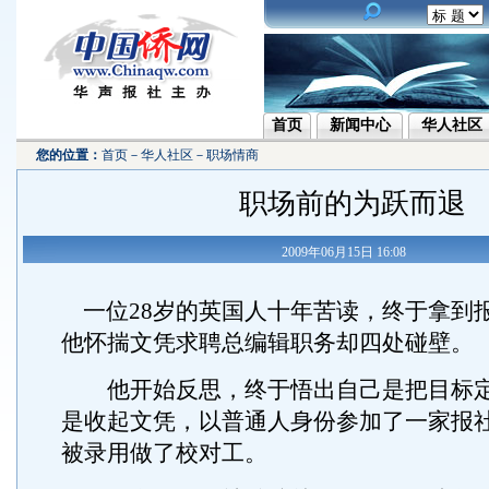
首页
新闻中心
华人社区
您的位置：
首页
－
华人社区
－
职场情商
职场前的为跃而退
2009年06月15日 16:08
一位28岁的英国人十年苦读，终于拿到
他怀揣文凭求聘总编辑职务却四处碰壁。
他开始反思，终于悟出自己是把目标定
是收起文凭，以普通人身份参加了一家报
被录用做了校对工。