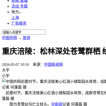
视频·直播
活动·专题
地方
上海
广告服务
中国侨网
→
旅游
重庆涪陵：松林深处苍鹭群栖 
2026-05-07 10:16 来源：
中国新闻网
大字
小字
初夏时节，重庆涪陵美心红酒小镇梨园水库旁，成群苍鹭在松
蓬磊 摄
图为苍鹭幼鸟伫立枝头。
中新网
记者 何蓬磊 摄