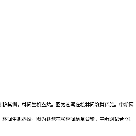
林间生机盎然。图为苍鹭在松林间筑巢育雏。中新网记者 何