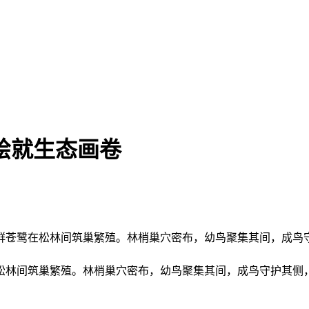
绘就生态画卷
林间筑巢繁殖。林梢巢穴密布，幼鸟聚集其间，成鸟守护其侧，