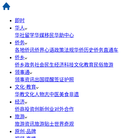
即时
华人
华社
留学
华媒
移民
华助中心
侨务
各地侨讯
侨界心语
政策法规
华侨历史
侨务直通车
侨乡
侨乡政务
社会民生
经济科技
文化教育
民俗旅游
领事通
领事资讯
出国提醒
签证护照
文化·教育
华教
文化
人物志
中医
美食
非遗
经济
侨商投资
创新创业
对外合作
旅游
旅游资讯
旅游贴士
世界奇观
原创·品牌