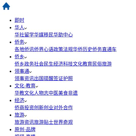
即时
华人
华社
留学
华媒
移民
华助中心
侨务
各地侨讯
侨界心语
政策法规
华侨历史
侨务直通车
侨乡
侨乡政务
社会民生
经济科技
文化教育
民俗旅游
领事通
领事资讯
出国提醒
签证护照
文化·教育
华教
文化
人物志
中医
美食
非遗
经济
侨商投资
创新创业
对外合作
旅游
旅游资讯
旅游贴士
世界奇观
原创·品牌