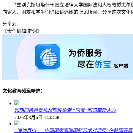
乌兹别克斯坦塔什干国立法律大学国际法和人权教授尤尔达
向家人、朋友和学生们详细讲述她的所见所闻，分享这次文化体
分享到：
【责任编辑:史词】
文化教育频道精选：
圆明园兽首掀杭州观展热潮 “国宝”回归牵动人心
2026年8月6日 14:04:46
“海纳百川——中国国家画院国际艺术对话展”在韩国开幕