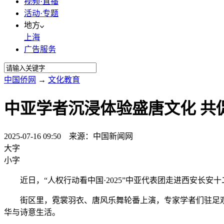
视频·直播
活动·专题
地方
上海
广告服务
中国侨网
→
文化教育
中亚学者沉浸体验盛唐文化 共
2025-07-16 09:50 来源：中国新闻网
大字
小字
近日，“人权行动看中国·2025”中亚代表团走进西安长安
街区里，霓裳羽衣、唐风乐舞轮番上演，专家学者们驻足观
华与诗意生活。