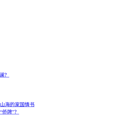
澜？
山海的家国情书
“侨牌”？