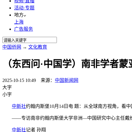
视频·直播
活动·专题
地方
上海
广告服务
中国侨网
→
文化教育
（东西问·中国学）南非学者蒙
2025-10-15 10:49 来源：
中国新闻网
大字
小字
中新社
约翰内斯堡10月14日电 题：从全球南方视角，看
——专访南非约翰内斯堡大学非洲—中国研究中心主任戴维
中新社
记者 孙翔