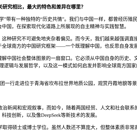
关研究相比，最大的特色和差异在哪里？
国学”带有一种独特的“历史共情”。我们与中国一样，都曾经历
会中国，在探索现代化道路上所展现的自主精神与实践智慧。
这种研究不可避免地夹杂着偏见。而今天，我们越来越强调直接
于全球南方的中国研究框架——一个既理解中国，也反思自身发
解中国社会整体图景的一扇窗口。它必须从中国自身的历史、文
治理逻辑与发展哲学，以及这一模式如何启发并影响全球南方国家
洲记者团一行走进位于青海省坎布拉世界地质公园，观赏丹霞地貌等
政治新闻和宏观叙事，而如今，随着两国经贸、人文和社会联系
技创新，以及像DeepSeek等新技术的发展。
取得硕士或博士学位。虽然人数还不算庞大，但整体素质非常高