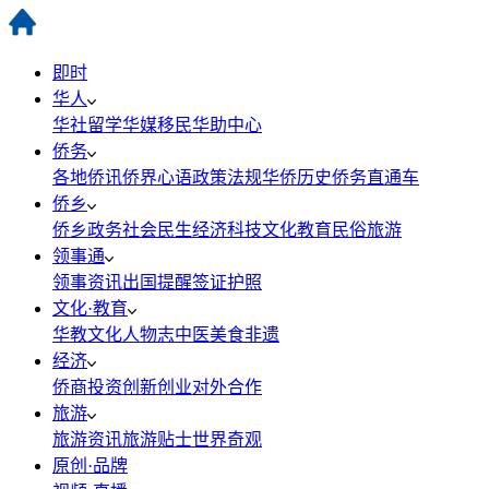
即时
华人
华社
留学
华媒
移民
华助中心
侨务
各地侨讯
侨界心语
政策法规
华侨历史
侨务直通车
侨乡
侨乡政务
社会民生
经济科技
文化教育
民俗旅游
领事通
领事资讯
出国提醒
签证护照
文化·教育
华教
文化
人物志
中医
美食
非遗
经济
侨商投资
创新创业
对外合作
旅游
旅游资讯
旅游贴士
世界奇观
原创·品牌