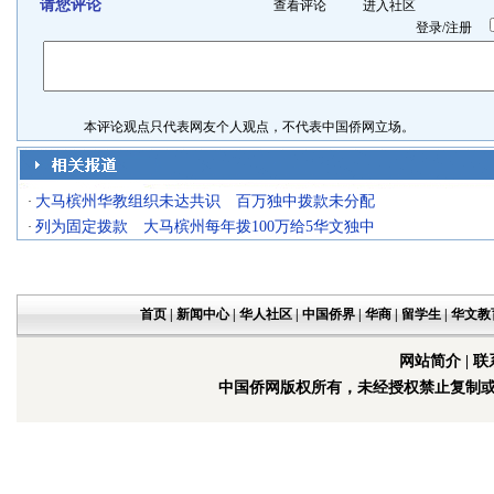
请您评论
查看评论
进入社区
登录
/
注册
本评论观点只代表网友个人观点，不代表中国侨网立场。
大马槟州华教组织未达共识 百万独中拨款未分配
·
列为固定拨款 大马槟州每年拨100万给5华文独中
·
首页
|
新闻中心
|
华人社区
|
中国侨界
|
华商
|
留学生
|
华文教
网站简介
|
联
中国侨网版权所有，未经授权禁止复制