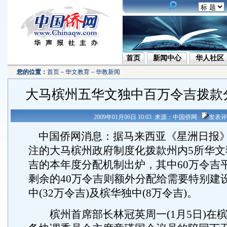
首页
新闻中心
华人社区
您的位置：
首页
－
华文教育
－
华教新闻
大马槟州五华文独中百万令吉拨款
2009年01月06日 10:03 来源：中国侨网
发表评
中国侨网消息：据马来西亚《星洲日报
注的大马槟州政府制度化拨款州内5所华文独
吉的本年度分配机制出炉，其中60万令吉
剩余的40万令吉则额外分配给需要特别建
中(32万令吉)及槟华独中(8万令吉)。
槟州首席部长林冠英周一(1月5日)在