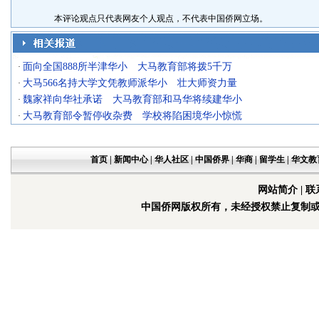
本评论观点只代表网友个人观点，不代表中国侨网立场。
面向全国888所半津华小 大马教育部将拨5千万
·
大马566名持大学文凭教师派华小 壮大师资力量
·
魏家祥向华社承诺 大马教育部和马华将续建华小
·
大马教育部令暂停收杂费 学校将陷困境华小惊慌
·
首页
|
新闻中心
|
华人社区
|
中国侨界
|
华商
|
留学生
|
华文教
网站简介
|
联
中国侨网版权所有，未经授权禁止复制