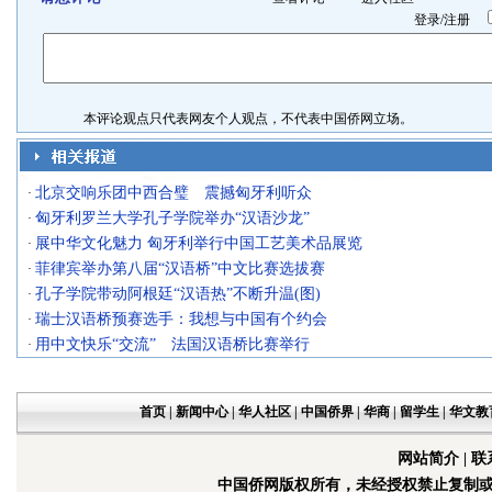
登录
/
注册
本评论观点只代表网友个人观点，不代表中国侨网立场。
北京交响乐团中西合璧 震撼匈牙利听众
·
匈牙利罗兰大学孔子学院举办“汉语沙龙”
·
展中华文化魅力 匈牙利举行中国工艺美术品展览
·
菲律宾举办第八届“汉语桥”中文比赛选拔赛
·
孔子学院带动阿根廷“汉语热”不断升温(图)
·
瑞士汉语桥预赛选手：我想与中国有个约会
·
用中文快乐“交流” 法国汉语桥比赛举行
·
首页
|
新闻中心
|
华人社区
|
中国侨界
|
华商
|
留学生
|
华文教
网站简介
|
联
中国侨网版权所有，未经授权禁止复制