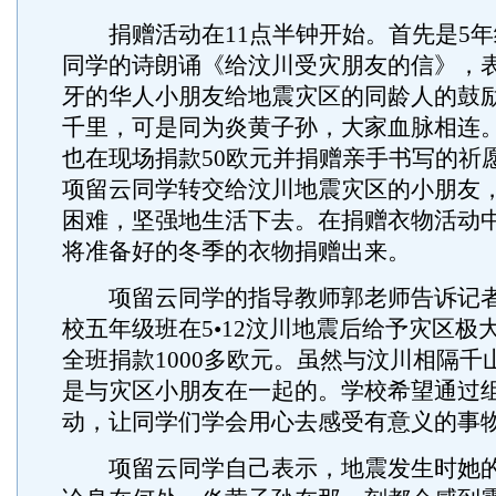
捐赠活动在11点半钟开始。首先是5年
同学的诗朗诵《给汶川受灾朋友的信》，
牙的华人小朋友给地震灾区的同龄人的鼓
千里，可是同为炎黄子孙，大家血脉相连
也在现场捐款50欧元并捐赠亲手书写的祈
项留云同学转交给汶川地震灾区的小朋友
困难，坚强地生活下去。在捐赠衣物活动
将准备好的冬季的衣物捐赠出来。
项留云同学的指导教师郭老师告诉记者
校五年级班在5•12汶川地震后给予灾区极
全班捐款1000多欧元。虽然与汶川相隔千
是与灾区小朋友在一起的。学校希望通过
动，让同学们学会用心去感受有意义的事
项留云同学自己表示，地震发生时她的