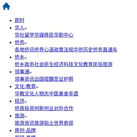
即时
华人
华社
留学
华媒
移民
华助中心
侨务
各地侨讯
侨界心语
政策法规
华侨历史
侨务直通车
侨乡
侨乡政务
社会民生
经济科技
文化教育
民俗旅游
领事通
领事资讯
出国提醒
签证护照
文化·教育
华教
文化
人物志
中医
美食
非遗
经济
侨商投资
创新创业
对外合作
旅游
旅游资讯
旅游贴士
世界奇观
原创·品牌