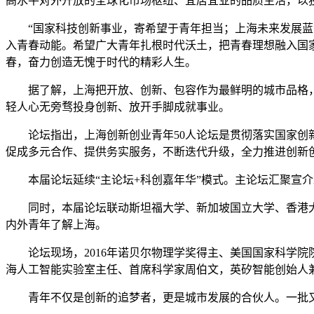
高水平对外开放的全球化市场枢纽、宜居宜业的品质生活，以
“国家科技创新事业，寄希望于青年担当；上海未来发展蓝图
入青春动能。希望广大青年扎根时代沃土，把青春理想融入国
春，奋力创造无愧于时代的精彩人生。
据了解，上海把开放、创新、包容作为最鲜明的城市品格，始
轻人心无旁骛投身创新、放开手脚成就事业。
论坛指出，上海创新创业青年50人论坛是贯彻落实国家创新
促成多元合作、提供务实服务，不断迭代升级，全力推进创新
本届论坛延续“主论坛+科创嘉年华”模式。主论坛汇聚宣介
同时，本届论坛联动斯坦福大学、新加坡国立大学、香港大
内外青年了解上海。
论坛现场，2016年诺贝尔物理学奖得主、美国国家科学院
海人工智能实验室主任、首席科学家周伯文，英矽智能创始人
青年不仅是创新的追梦者，更是城市发展的合伙人。一批又