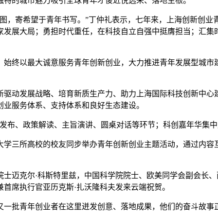
独特的城市魅力吸引全球青年才俊近悦远来、落地生根。
，寄希望于青年书写。”丁仲礼表示，七年来，上海创新创业青
家发展大局；勇担时代重任，在科技自立自强中挺膺担当；汇集
终以最大诚意服务青年创新创业，大力推进青年发展型城市建设
驱动发展战略、培育新质生产力、助力上海国际科技创新中心
创业服务体系、支持体系和良好生态建设。
发布、政策解读、主旨演讲、圆桌对话等环节；科创嘉年华集中
学三所高校的校友同步举办青年创新创业主题活动，通过内容互
院士迈克尔·科斯特里兹，中国科学院院士、欧美同学会副会长、
兼首席执行官亚历克斯·扎沃隆科夫发来云端祝贺。
一批青年创业者在这里迸发创意、落地成果，他们的奋斗故事