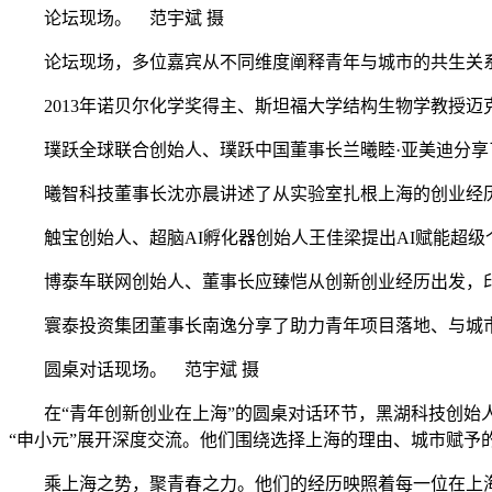
论坛现场。 范宇斌 摄
论坛现场，多位嘉宾从不同维度阐释青年与城市的共生关
2013年诺贝尔化学奖得主、斯坦福大学结构生物学教授迈
璞跃全球联合创始人、璞跃中国董事长兰曦睦·亚美迪分享
曦智科技董事长沈亦晨讲述了从实验室扎根上海的创业经历，
触宝创始人、超脑AI孵化器创始人王佳梁提出AI赋能超级
博泰车联网创始人、董事长应臻恺从创新创业经历出发，印
寰泰投资集团董事长南逸分享了助力青年项目落地、与城市
圆桌对话现场。 范宇斌 摄
在“青年创新创业在上海”的圆桌对话环节，黑湖科技创始人
“申小元”展开深度交流。他们围绕选择上海的理由、城市赋予
乘上海之势，聚青春之力。他们的经历映照着每一位在上海追