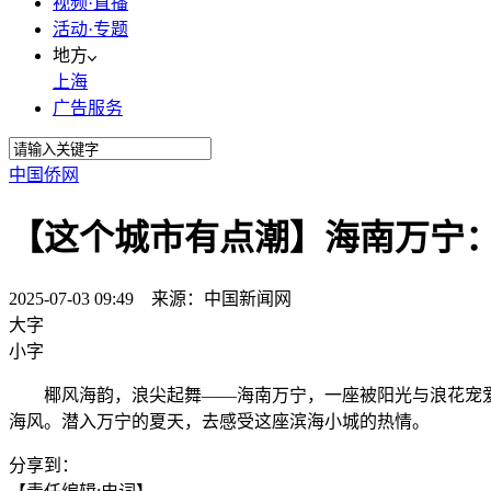
视频·直播
活动·专题
地方
上海
广告服务
中国侨网
【这个城市有点潮】海南万宁
2025-07-03 09:49 来源：中国新闻网
大字
小字
椰风海韵，浪尖起舞——海南万宁，一座被阳光与浪花宠爱的
海风。潜入万宁的夏天，去感受这座滨海小城的热情。
分享到：