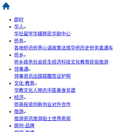
即时
华人
华社
留学
华媒
移民
华助中心
侨务
各地侨讯
侨界心语
政策法规
华侨历史
侨务直通车
侨乡
侨乡政务
社会民生
经济科技
文化教育
民俗旅游
领事通
领事资讯
出国提醒
签证护照
文化·教育
华教
文化
人物志
中医
美食
非遗
经济
侨商投资
创新创业
对外合作
旅游
旅游资讯
旅游贴士
世界奇观
原创·品牌