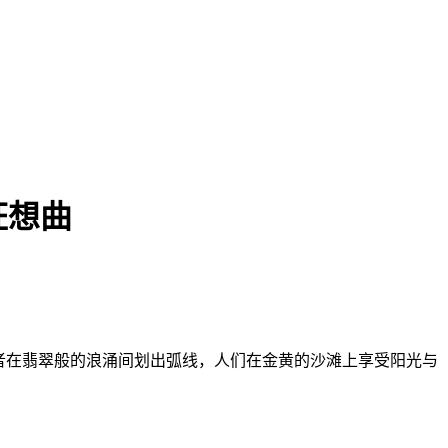
狂想曲
者在翡翠般的浪涌间划出弧线，人们在金黄的沙滩上享受阳光与