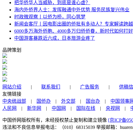
把华侨华人当威胁，到底是谁心虚？
海内外侨界人士：发挥融通中外优势 服务民族复兴伟业
时政微观察丨以侨为桥，同心筑梦
新闻会客厅丨因电影出圈的侨批有多动人？专家解读跨越
6000多万海外侨胞、4000多万归侨侨眷，新时代如何打好
中国游客暴跌近六成，日本旅游业疼了
品牌策划
网站介绍
|
联系我们
|
广告服务
|
供稿
友情链接
中央统战部
|
国侨办
|
外交部
|
国台办
|
中国领事
人民网
|
新华网
|
中国网
|
国际在线
|
央视网
|
中国侨网版权所有，未经授权禁止复制和建立镜像
[京ICP备050
违法和不良信息举报电话：（010）68315039 举报邮箱：huaren@chi