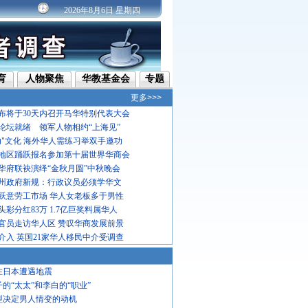
2026年8月6日 星期四
育
人物聚焦
华教基金会
专题
更多>>>
布将于30天内召开马华特别代表大会
论坛就绪 领军人物相约“上海见”
功"文化 海外华人需练习举双手邀功
地区踊跃报名参加第十届世界华商会
华府联袂演绎“金秋月圆”中秋晚会
州政府新规：行政议员必须学华文
跃意劳工市场 华人女老板多于男性
彩分红83万 1.7亿巨奖料属华人
官员走访华人区 赞叹华商发展前景
介入 英国21家华人移民中介受调查
在日本遭遇地震
子的“太太”和李白的“职业”
型决定男人情变的动机