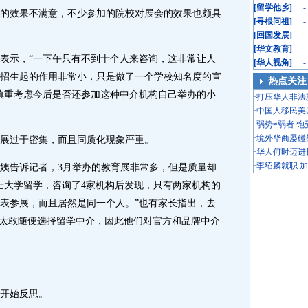
[
留学他乡
]
-
效果不满意，不少参加的院校对展会的效果也颇具
[
寻根问祖
]
-
[
回国发展
]
-
[
华文教育
]
-
示，“一下午只有不到十个人来咨询，这非常让人
[
华人视角
]
-
招生起的作用非常小，只是做了一个学校知名度的宣
热点关注
慎重考虑今后是否还参加这种中介机构自己举办的小
·
打压华人非法
·
中国人移民美
·
弱势≠弱者 
·
境外华商屡碰
过于密集，而且同质化现象严重。
·
华人何时迈进
·
李绍麟就职 
告诉记者，3月举办的教育展非常多，但是质量却
士大学留学，咨询了4家机构后发现，只有两家机构的
表参展，而且居然是同一个人。”也有家长指出，去
不太敢随便选择留学中介，因此他们对官方和品牌中介
开始反思。