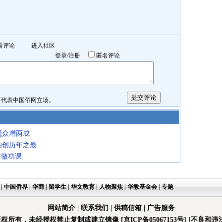
看评论
进入社区
登录
/
注册
匿名评论
表中国侨网立场。
观众增两成
均创历年之最
前做功课
|
中国侨界
|
华商
|
留学生
|
华文教育
|
人物聚焦
|
华教基金会
|
专题
网站简介
|
联系我们
|
供稿信箱
|
广告服务
版权所有，未经授权禁止复制或建立镜像
[京ICP备05067153号]
[不良和违