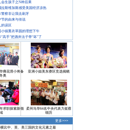
人会生孩子之N种后果
城拉斯维加斯感受美国经济凉热
本警察非让我去刷牙
夕节的由来与传说
人的误区
国小镇熏衣草园的理想下午
等“高手”把酒井法子带“坏”了
华裔花滑小将备
亚洲小姐美东赛区竞选揭晓
冬奥
年求职探索新领
柔州马华64名中央代表力挺蔡
域
细历
更多>>>
横比中、英、美三国的文化元素之最