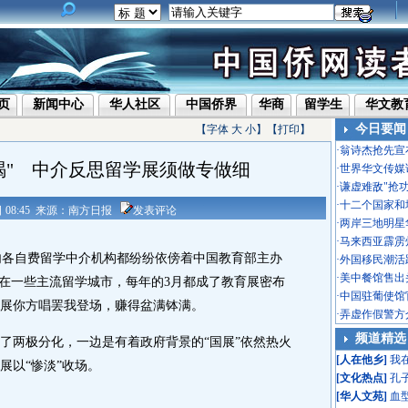
页
新闻中心
华人社区
中国侨界
华商
留学生
华文教
今日要闻
【字体
大
小
】【
打印
】
·
翁诗杰抢先宣
喝" 中介反思留学展须做专做细
·
世界华文传媒
·
谦虚难敌"抢
·
十二个国家和
8日 08:45 来源：南方日报
发表评论
·
两岸三地明星
·
马来西亚霹雳
各自费留学中介机构都纷纷依傍着中国教育部主办
·
外国移民潮活
·
美中餐馆售出头
是在一些主流留学城市，每年的3月都成了教育展密布
·
中国驻葡使馆
展你方唱罢我登场，赚得盆满钵满。
·
弄虚作假警方
频道精选
两极分化，一边是有着政府背景的“国展”依然热火
[
人在他乡
]
我
展以“惨淡”收场。
[
文化热点
]
孔
[
华人文苑
]
血