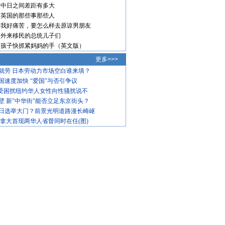
中日之间差距有多大
英国的那些事那些人
我好痛苦，要怎么样去原谅男朋友
外来移民的总统儿子们
孩子快抓紧妈妈的手（英文版）
更多>>>
就劳 日本劳动力市场空白谁来填？
国速度加快 “爱国”与否引争议
饱受困扰纽约华人女性向性骚扰说不
壁 新"中华街"能否立足东京街头？
日选举大门？前景光明道路漫长崎岖
加拿大首现两华人省督同时在任(图)